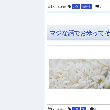
ご飯
味噌汁
0
2015/03/19
マジな話でお米って
ご飯
米
0
2014/06/27