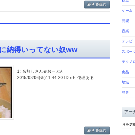
鉄道
続きを読む
ゲーム
芸能
音楽
テレビ
に納得いってない奴ww
スポー
テクノ
1: 名無しさん＠おーぷん
食品
2015/03/06(金)11:44:20 ID:rrE 億理ある
地域
歴史
アー
ア
ー
続きを読む
カ