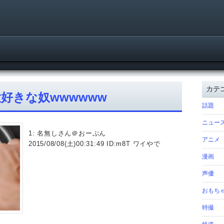
カテ
好きな奴wwwwww
話題
ニュー
1: 名無しさん＠おーぷん
アニメ
2015/08/08(土)00:31:49 ID:m8T ワイやで
漫画
声優
おもち
特撮