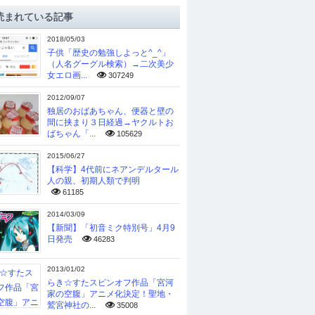
読まれている記事
2018/05/03
子供「歴史の勉強しよっと^_^」
（人名グーグル検索）→二次美少
女エロ画...
307249
2012/09/07
独居のおばあちゃん、便器と壁の
間に挟まり３日経過→ヤクルトお
ばちゃん「...
105629
2015/06/27
【科学】4代前にネアンデルタール
人の親、初期人類で判明
61185
2014/03/09
【新聞】「初音ミク特別号」4月9
日発売
46283
2013/01/02
らき☆すたスピンオフ作品「宮河
家の空腹」アニメ化決定！聖地・
鷲宮神社の...
35008