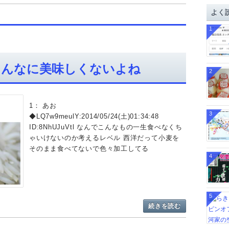
イ
よく
ブ
1
そんなに美味しくないよね
2
1： あお
3
◆LQ7w9meulY:2014/05/24(土)01:34:48
ID:8NhUJuVtl なんでこんなもの一生食べなくち
ゃいけないのか考えるレベル 西洋だって小麦を
そのまま食べてないで色々加工してる
4
5
続きを読む