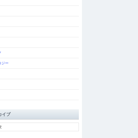
ツ
ロジー
カイブ