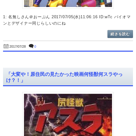
1: 名無しさん＠おーぷん 2017/07/05(水)11:06:16 ID:wTc バイオマ
ンとデザイナー同じらしいのにね
続きを読む
0
2017/07/28
「大変や！原住民の見たかった映画何怪獣何スラやっ
け？！」