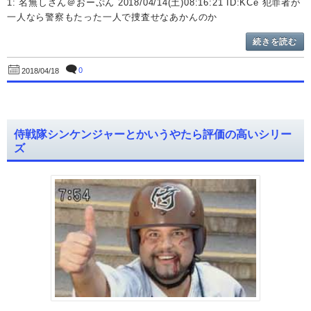
1: 名無しさん＠おーぷん 2018/04/14(土)08:16:21 ID:KCe 犯罪者が
一人なら警察もたった一人で捜査せなあかんのか
続きを読む
0
2018/04/18
侍戦隊シンケンジャーとかいうやたら評価の高いシリー
ズ