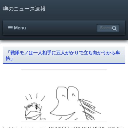
噂のニュース速報
Menu
「戦隊モノは一人相手に五人がかりで立ち向かうから卑
怯」