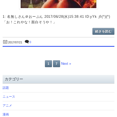
1: 名無しさん＠おーぷん 2017/06/28(水)15:38:41 ID:yYk 彡(^)(^)
「お！これやな！面白そうや！」
続きを読む
0
2017/07/21
Next »
1
7
カテゴリー
話題
ニュース
アニメ
漫画