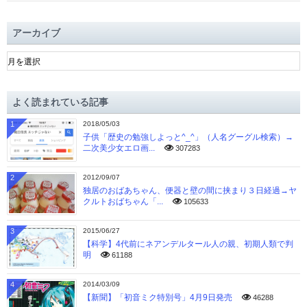
アーカイブ
ア
ー
カ
イ
よく読まれている記事
ブ
1
2018/05/03
子供「歴史の勉強しよっと^_^」（人名グーグル検索）→
二次美少女エロ画...
307283
2
2012/09/07
独居のおばあちゃん、便器と壁の間に挟まり３日経過→ヤ
クルトおばちゃん「...
105633
3
2015/06/27
【科学】4代前にネアンデルタール人の親、初期人類で判
明
61188
4
2014/03/09
【新聞】「初音ミク特別号」4月9日発売
46288