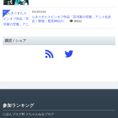
5
2013/01/02
らき☆すたスピンオフ作品「宮河家の空腹」アニメ化決
定！聖地・鷲宮神社の...
35012
購読 / シェア
参加ランキング
にほんブログ村 ２ちゃんねるブログ