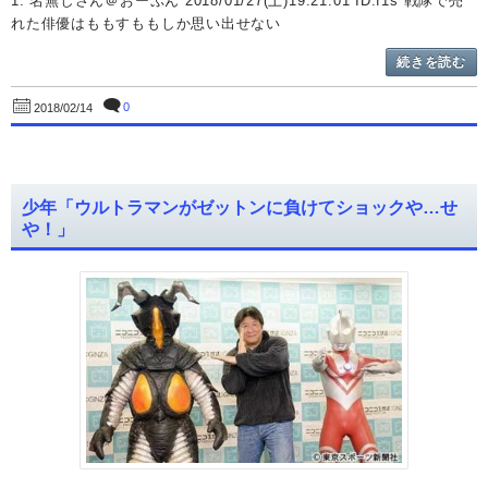
1: 名無しさん＠おーぷん 2018/01/27(土)19:21:01 ID:f1s 戦隊で売
れた俳優はももすももしか思い出せない
続きを読む
0
2018/02/14
少年「ウルトラマンがゼットンに負けてショックや…せ
や！」