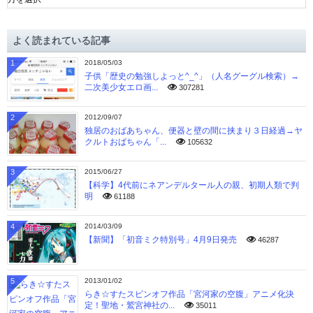
ー
カ
イ
よく読まれている記事
ブ
1
2018/05/03
子供「歴史の勉強しよっと^_^」（人名グーグル検索）→
二次美少女エロ画...
307281
2
2012/09/07
独居のおばあちゃん、便器と壁の間に挟まり３日経過→ヤ
クルトおばちゃん「...
105632
3
2015/06/27
【科学】4代前にネアンデルタール人の親、初期人類で判
明
61188
4
2014/03/09
【新聞】「初音ミク特別号」4月9日発売
46287
5
2013/01/02
らき☆すたスピンオフ作品「宮河家の空腹」アニメ化決
定！聖地・鷲宮神社の...
35011