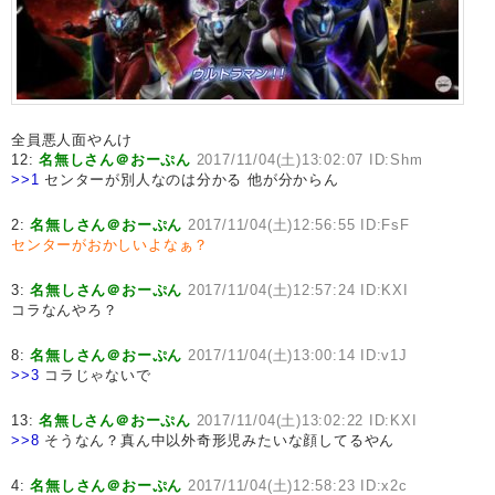
全員悪人面やんけ
12:
名無しさん＠おーぷん
2017/11/04(土)13:02:07 ID:Shm
>>1
センターが別人なのは分かる 他が分からん
2:
名無しさん＠おーぷん
2017/11/04(土)12:56:55 ID:FsF
センターがおかしいよなぁ？
3:
名無しさん＠おーぷん
2017/11/04(土)12:57:24 ID:KXI
コラなんやろ？
8:
名無しさん＠おーぷん
2017/11/04(土)13:00:14 ID:v1J
>>3
コラじゃないで
13:
名無しさん＠おーぷん
2017/11/04(土)13:02:22 ID:KXI
>>8
そうなん？真ん中以外奇形児みたいな顔してるやん
4:
名無しさん＠おーぷん
2017/11/04(土)12:58:23 ID:x2c