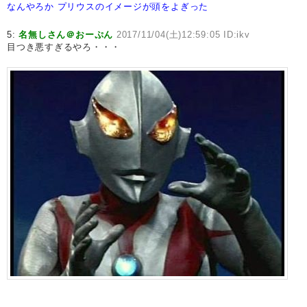
なんやろか
プリウスのイメージが頭をよぎった
5:
名無しさん＠おーぷん
2017/11/04(土)12:59:05 ID:ikv
目つき悪すぎるやろ・・・