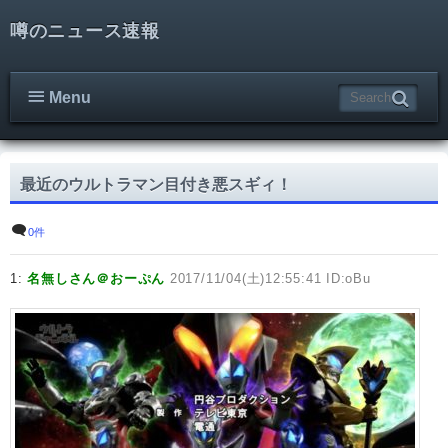
噂のニュース速報
Menu
最近のウルトラマン目付き悪スギィ！
0件
1:
名無しさん＠おーぷん
2017/11/04(土)12:55:41 ID:oBu