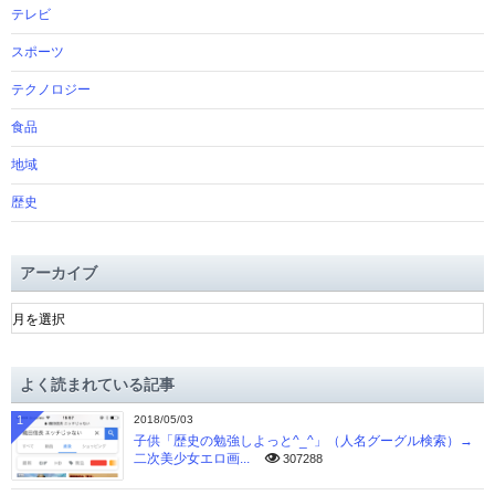
テレビ
スポーツ
テクノロジー
食品
地域
歴史
アーカイブ
ア
ー
カ
イ
よく読まれている記事
ブ
1
2018/05/03
子供「歴史の勉強しよっと^_^」（人名グーグル検索）→
二次美少女エロ画...
307288