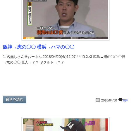
阪神→虎の〇〇 横浜→ハマの〇〇
1: 名無しさん＠おーぷん 2018/04/20(金)11:07:44 ID:Xz3 広島→鯉の〇〇 中日
→竜の〇〇 巨人→？？ ヤクルト→？？
続きを読む
2018/04/30
0件