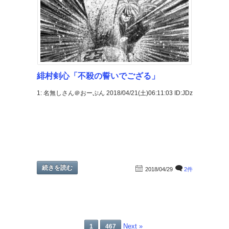
緋村剣心「不殺の誓いでござる」
1: 名無しさん＠おーぷん 2018/04/21(土)06:11:03 ID:JDz
続きを読む
2018/04/29
2件
Next »
1
467