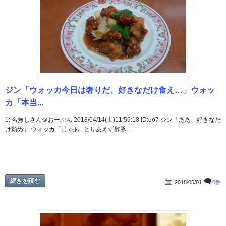
ジン「ウォッカ今日は奢りだ、好きなだけ食え…」ウォッ
カ「本当...
1: 名無しさん＠おーぷん 2018/04/14(土)11:59:18 ID:uo7 ジン「ああ、好きなだ
け頼め」 ウォッカ「じゃあ...とりあえず酢豚…
続きを読む
2018/05/01
0件