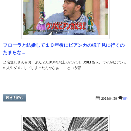
フローラと結婚して１０年後にビアンカの様子見に行くの
たまらな...
1: 名無しさん＠おーぷん 2018/04/14(土)07:37:31 ID:9Lf あぁ、ワイがビアンカ
の人生ダメにしてしまったんやなぁ…… という背…
続きを読む
2018/04/29
0件