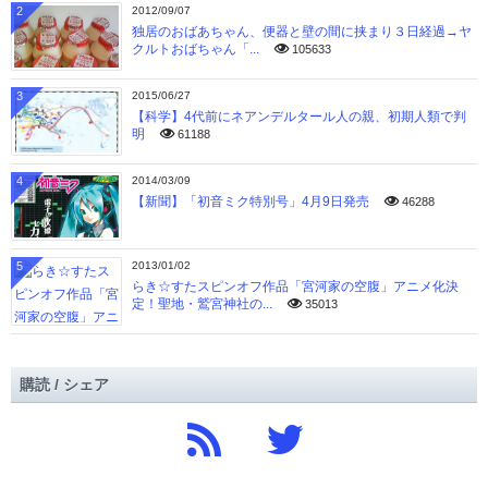
2
2012/09/07
独居のおばあちゃん、便器と壁の間に挟まり３日経過→ヤ
クルトおばちゃん「...
105633
3
2015/06/27
【科学】4代前にネアンデルタール人の親、初期人類で判
明
61188
4
2014/03/09
【新聞】「初音ミク特別号」4月9日発売
46288
5
2013/01/02
らき☆すたスピンオフ作品「宮河家の空腹」アニメ化決
定！聖地・鷲宮神社の...
35013
購読 / シェア