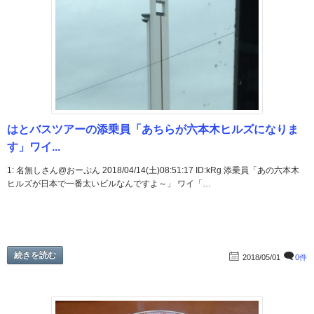
はとバスツアーの添乗員「あちらが六本木ヒルズになりま
す」ワイ...
1: 名無しさん@おーぷん 2018/04/14(土)08:51:17 ID:kRg 添乗員「あの六本木
ヒルズが日本で一番太いビルなんですよ～」 ワイ「…
続きを読む
2018/05/01
0件