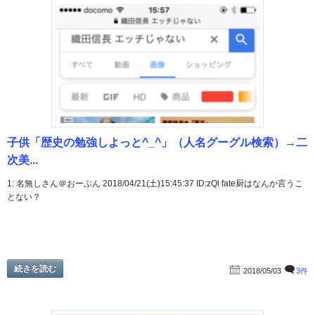
子供「歴史の勉強しよっと^_^」（人名グーグル検索）→二
次美...
1: 名無しさん＠おーぷん 2018/04/21(土)15:45:37 ID:zQl fate厨はなんか言うこ
とない？
続きを読む
2018/05/03
3件