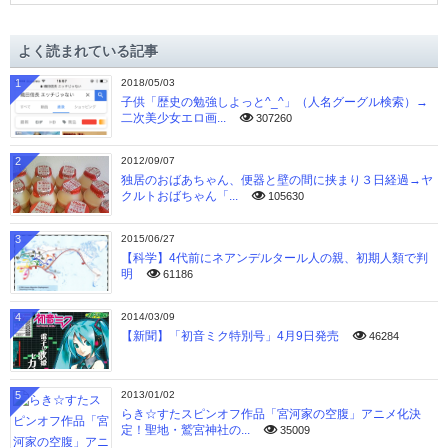
カ
イ
よく読まれている記事
ブ
1
2018/05/03
子供「歴史の勉強しよっと^_^」（人名グーグル検索）→
二次美少女エロ画...
307260
2
2012/09/07
独居のおばあちゃん、便器と壁の間に挟まり３日経過→ヤ
クルトおばちゃん「...
105630
3
2015/06/27
【科学】4代前にネアンデルタール人の親、初期人類で判
明
61186
4
2014/03/09
【新聞】「初音ミク特別号」4月9日発売
46284
5
2013/01/02
らき☆すたスピンオフ作品「宮河家の空腹」アニメ化決
定！聖地・鷲宮神社の...
35009