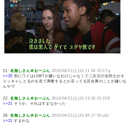
21:
名無しさん＠おーぷん
2018/04/21(土)15:11:59 ID:CYg
>>20
別にワイはLGBTが嫌いなわけじゃなくて二次元の女同士がキ
ャッキャしとるのを見て興奮するとか言ってる百合豚のことが嫌いな
んやで
22:
名無しさん＠おーぷん
2018/04/21(土)15:13:29 ID:2O6
>>21
そうか、それはすまなかった
28:
名無しさん＠おーぷん
2018/04/21(土)15:48:17 ID:u0z
>>21
すまわな