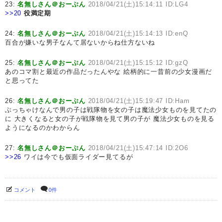
23:
名無しさん＠おーぷん
2018/04/21(土)15:14:11 ID:LG4
>>20
役満定期
24:
名無しさん＠おーぷん
2018/04/21(土)15:14:13 ID:enQ
百合が嫌いな男子なんて居ないからね仕方ないね
25:
名無しさん＠おーぷん
2018/04/21(土)15:15:12 ID:gzQ
あのコマ割と最近の作品だったんやな 絵柄的に一昔前の少女漫画だ
と思ってた
26:
名無しさん＠おーぷん
2018/04/21(土)15:19:47 ID:Ham
ぶっちゃけなんで男の子は戦隊物を女の子は魔法少女ものを見てたの
に 大きくなると女の子が戦隊物を見て男の子が 魔法少女ものを見る
ようになるのかわからん
27:
名無しさん＠おーぷん
2018/04/21(土)15:47:14 ID:2O6
>>26
ワイは今でも仮面ライダー見てるが
コメント
0件