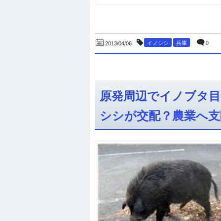
イノシシ
兵庫
0
2013/04/06
原発周辺でイノブタ目
シシが交配？農業へ支