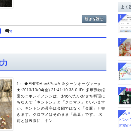
イ
よく
ブ
1
続きを読む
0
2
能力
3
1： ◆ENPDAsv5PuwA ＠ターンオーヴァーφ
4
★:2013/10/04(金) 21:41:10.38 0 ID: 多摩動物公
園のニホンイノシシは、おめでたいおせち料理に
ちなんで「キントン」と「クロマメ」といいます
が、キントンの漢字は金団ではなく「金豚」と書
5
きます。クロマメはそのまま「黒豆」です。 名
前とは裏腹に、キン...