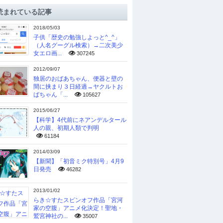
読まれている記事
2018/05/03
子供「歴史の勉強しよっと^_^」
（人名グーグル検索）→二次美少
女エロ画...
307245
2012/09/07
独居のおばあちゃん、便器と壁の
間に挟まり３日経過→ヤクルトお
ばちゃん「...
105627
2015/06/27
【科学】4代前にネアンデルタール
人の親、初期人類で判明
61184
2014/03/09
【新聞】「初音ミク特別号」4月9
日発売
46282
2013/01/02
らき☆すたスピンオフ作品「宮河
家の空腹」アニメ化決定！聖地・
鷲宮神社の...
35007