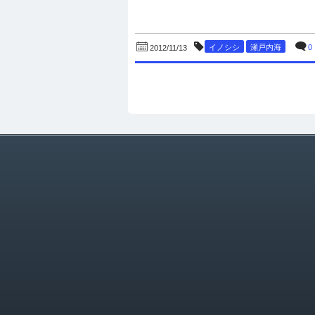
イノシシ
瀬戸内海
0
2012/11/13