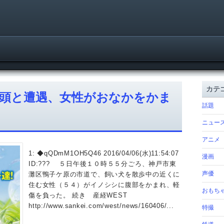
カテ
頭と遭遇、女性がおなかをかま
話題
ニュー
アニメ
1: ◆qQDmM1OH5Q46 2016/04/06(水)11:54:07
漫画
ID:??? ５日午後１０時５５分ごろ、神戸市東
声優
灘区鴨子ケ原の市道で、飼い犬を散歩中の近くに
住む女性（５４）がイノシシに腹部をかまれ、軽
おもち
傷を負った。 続き 産経WEST
http://www.sankei.com/west/news/160406/...
特撮