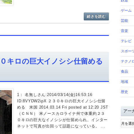
鉄道
ゲーム
続きを読む
芸能
音楽
テレビ
スポー
０キロの巨大イノシシ仕留める
テクノ
食品
地域
歴史
1： 名無しさん:2014/03/14(金)16:53:16
ID:8VYDW2ipX ２３０キロの巨大イノシシ仕留
める 米国 2014.03.14 Fri posted at 12:20 JST
アー
（ＣＮＮ） 米ノースカロライナ州で体重約２３
ア
０キロの巨大なイノシシが仕留められ、インター
ー
ネットで写真が出回って話題になっている。 ...
カ