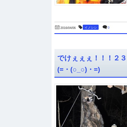
イノシシ
0
2016/04/06
でけぇぇぇ！！！２３
(=・(○_○)・=)