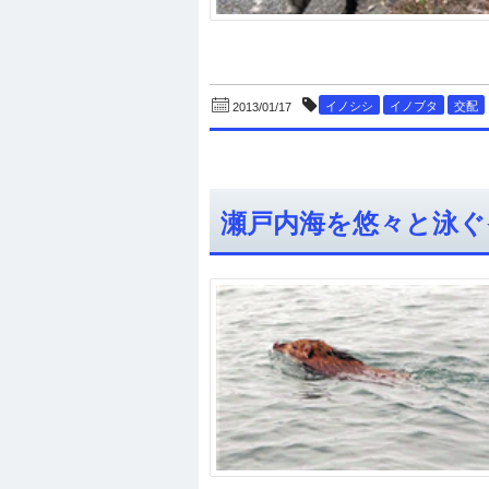
イノシシ
イノブタ
交配
2013/01/17
瀬戸内海を悠々と泳ぐ