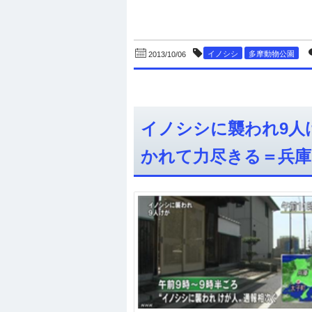
イノシシ
多摩動物公園
2013/10/06
イノシシに襲われ9人
かれて力尽きる＝兵庫