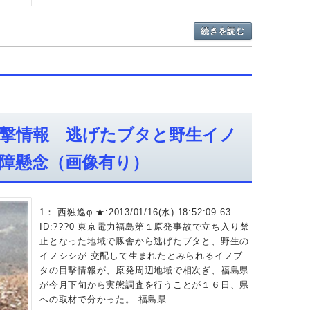
続きを読む
撃情報 逃げたブタと野生イノ
障懸念（画像有り）
1： 西独逸φ ★:2013/01/16(水) 18:52:09.63
ID:???0 東京電力福島第１原発事故で立ち入り禁
止となった地域で豚舎から逃げたブタと、野生の
イノシシが 交配して生まれたとみられるイノブ
タの目撃情報が、原発周辺地域で相次ぎ、福島県
が今月下旬から実態調査を行うことが１６日、県
への取材で分かった。 福島県...