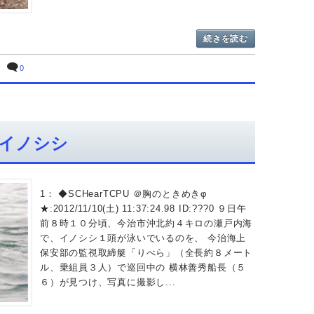
続きを読む
0
イノシシ
1： ◆SCHearTCPU ＠胸のときめきφ
★:2012/11/10(土) 11:37:24.98 ID:???0 ９日午
前８時１０分頃、今治市沖北約４キロの瀬戸内海
で、イノシシ１頭が泳いでいるのを、 今治海上
保安部の監視取締艇「りべら」（全長約８メート
ル、乗組員３人）で巡回中の 横林善秀船長（５
６）が見つけ、写真に撮影し...