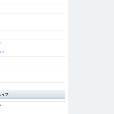
ツ
ロジー
カイブ