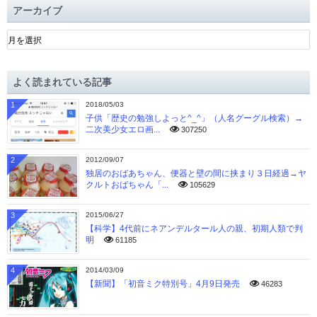
アーカイブ
ア
ー
カ
イ
よく読まれている記事
ブ
1
2018/05/03
子供「歴史の勉強しよっと^_^」（人名グーグル検索）→
二次美少女エロ画...
307250
2
2012/09/07
独居のおばあちゃん、便器と壁の間に挟まり３日経過→ヤ
クルトおばちゃん「...
105629
3
2015/06/27
【科学】4代前にネアンデルタール人の親、初期人類で判
明
61185
4
2014/03/09
【新聞】「初音ミク特別号」4月9日発売
46283