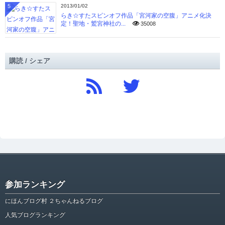
5
2013/01/02
らき☆すたスピンオフ作品「宮河家の空腹」アニメ化決
定！聖地・鷲宮神社の...
35008
購読 / シェア
参加ランキング
にほんブログ村 ２ちゃんねるブログ
人気ブログランキング