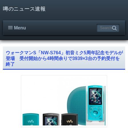
噂のニュース速報
Menu
ウォークマンS「NW-S764」初音ミク5周年記念モデルが
登場 受付開始から4時間余りで3939×3台の予約受付を
終了