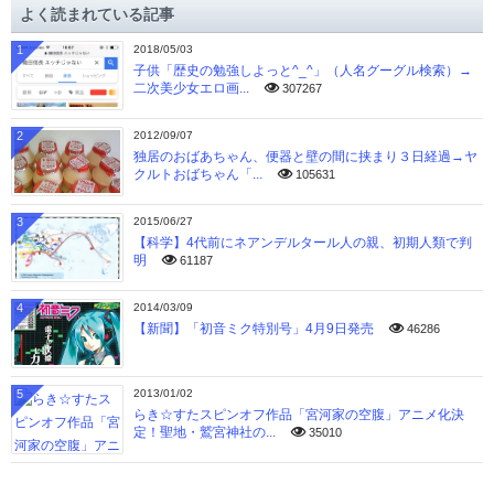
よく読まれている記事
ブ
1
2018/05/03
子供「歴史の勉強しよっと^_^」（人名グーグル検索）→
二次美少女エロ画...
307267
2
2012/09/07
独居のおばあちゃん、便器と壁の間に挟まり３日経過→ヤ
クルトおばちゃん「...
105631
3
2015/06/27
【科学】4代前にネアンデルタール人の親、初期人類で判
明
61187
4
2014/03/09
【新聞】「初音ミク特別号」4月9日発売
46286
5
2013/01/02
らき☆すたスピンオフ作品「宮河家の空腹」アニメ化決
定！聖地・鷲宮神社の...
35010