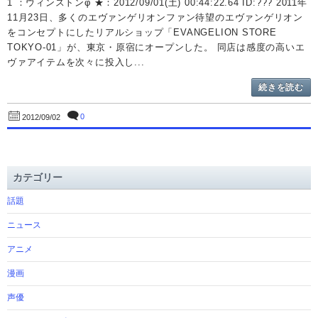
1 ：ウィンストンφ ★：2012/09/01(土) 00:44:22.64 ID:??? 2011年
11月23日、多くのエヴァンゲリオンファン待望のエヴァンゲリオン
をコンセプトにしたリアルショップ「EVANGELION STORE
TOKYO-01」が、東京・原宿にオープンした。 同店は感度の高いエ
ヴァアイテムを次々に投入し...
続きを読む
0
2012/09/02
カテゴリー
話題
ニュース
アニメ
漫画
声優