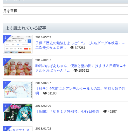
ア
ー
カ
イ
よく読まれている記事
ブ
1
2018/05/03
子供「歴史の勉強しよっと^_^」（人名グーグル検索）→
二次美少女エロ画...
307281
2
2012/09/07
独居のおばあちゃん、便器と壁の間に挟まり３日経過→ヤ
クルトおばちゃん「...
105632
3
2015/06/27
【科学】4代前にネアンデルタール人の親、初期人類で判
明
61188
4
2014/03/09
【新聞】「初音ミク特別号」4月9日発売
46287
5
2013/01/02