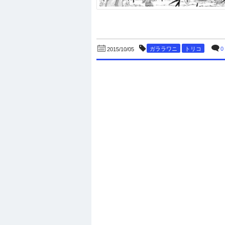
ガララワニ
トリコ
0
2015/10/05