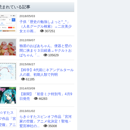
読まれている記事
2018/05/03
子供「歴史の勉強しよっと^_^」
（人名グーグル検索）→二次美少
女エロ画...
307251
2012/09/07
独居のおばあちゃん、便器と壁の
間に挟まり３日経過→ヤクルトお
ばちゃん「...
105629
2015/06/27
【科学】4代前にネアンデルタール
人の親、初期人類で判明
61185
2014/03/09
【新聞】「初音ミク特別号」4月9
日発売
46283
2013/01/02
らき☆すたスピンオフ作品「宮河
家の空腹」アニメ化決定！聖地・
鷲宮神社の...
35008