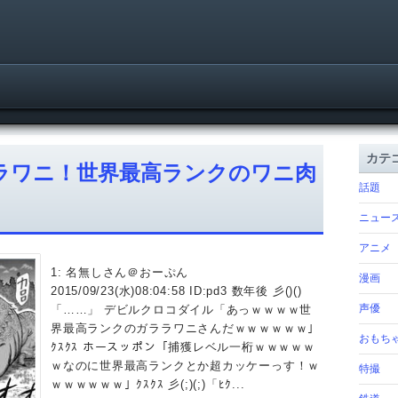
カテ
ガララワニ！世界最高ランクのワニ肉
話題
ニュー
アニメ
1: 名無しさん＠おーぷん
漫画
2015/09/23(水)08:04:58 ID:pd3 数年後 彡()()
声優
「……」 デビルクロコダイル「あっｗｗｗｗ世
界最高ランクのガララワニさんだｗｗｗｗｗｗ」
おもち
ｸｽｸｽ ホースッポン「捕獲レベル一桁ｗｗｗｗｗ
ｗなのに世界最高ランクとか超カッケーっす！ｗ
特撮
ｗｗｗｗｗｗ」ｸｽｸｽ 彡(;)(;)「ﾋｸ...