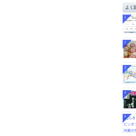
イ
よく
ブ
1
2
3
4
5