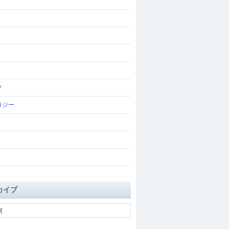
ツ
ロジー
カイブ