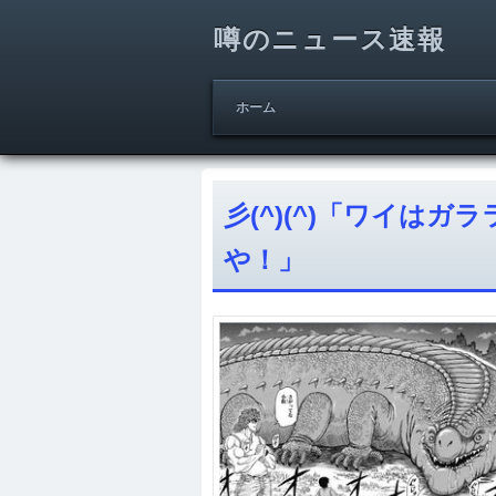
噂のニュース速報
ホーム
彡(^)(^)「ワイは
や！」