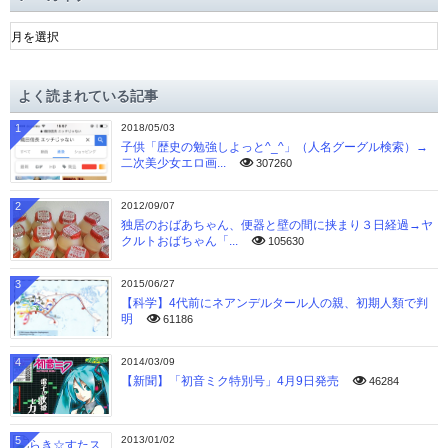
ア
ー
カ
イ
よく読まれている記事
ブ
1
2018/05/03
子供「歴史の勉強しよっと^_^」（人名グーグル検索）→
二次美少女エロ画...
307260
2
2012/09/07
独居のおばあちゃん、便器と壁の間に挟まり３日経過→ヤ
クルトおばちゃん「...
105630
3
2015/06/27
【科学】4代前にネアンデルタール人の親、初期人類で判
明
61186
4
2014/03/09
【新聞】「初音ミク特別号」4月9日発売
46284
5
2013/01/02