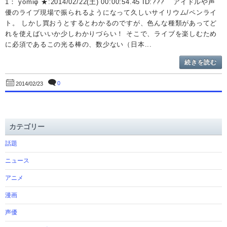
1： yomiφ ★:2014/02/22(土) 00:00:54.45 ID:??? アイドルや声
優のライブ現場で振られるようになって久しいサイリウム/ペンライ
ト。 しかし買おうとするとわかるのですが、色んな種類があってど
れを使えばいいか少しわかりづらい！ そこで、ライブを楽しむため
に必須であるこの光る棒の、数少ない（日本...
続きを読む
0
2014/02/23
カテゴリー
話題
ニュース
アニメ
漫画
声優