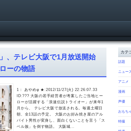
カテ
ー」、テレビ大阪で1月放送開始
話題
ローの物語
ニュー
アニメ
1： あやめφ ★:2012/11/27(火) 22:26:07.33
漫画
ID:??? 大阪の若手経営者が考案したご当地ヒー
声優
ローが活躍する「浪速伝説トライオー」が来年1
月から、 テレビ大阪で放送される。毎週土曜日
おもち
朝、全13話の予定。 大阪のお好み焼き屋のアル
バイト男性が変身し、面白くないことを言う「ス
特撮
ベル族」を倒す物語。 大阪城...