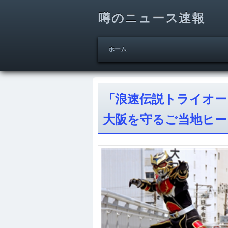
噂のニュース速報
ホーム
「浪速伝説トライオ
大阪を守るご当地ヒー