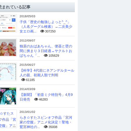
読まれている記事
2018/05/03
子供「歴史の勉強しよっと^_^」
（人名グーグル検索）→二次美少
女エロ画...
307250
2012/09/07
独居のおばあちゃん、便器と壁の
間に挟まり３日経過→ヤクルトお
ばちゃん「...
105629
2015/06/27
【科学】4代前にネアンデルタール
人の親、初期人類で判明
61185
2014/03/09
【新聞】「初音ミク特別号」4月9
日発売
46283
2013/01/02
らき☆すたスピンオフ作品「宮河
家の空腹」アニメ化決定！聖地・
鷲宮神社の...
35008