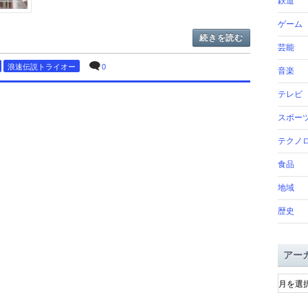
鉄道
ゲーム
続きを読む
芸能
浪速伝説トライオー
0
音楽
テレビ
スポー
テクノ
食品
地域
歴史
アー
ア
ー
カ