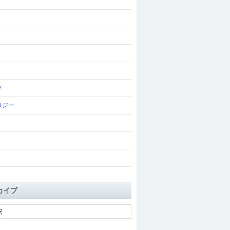
ツ
ロジー
カイブ