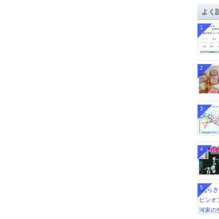
イ
よく
ブ
1
2
3
4
5