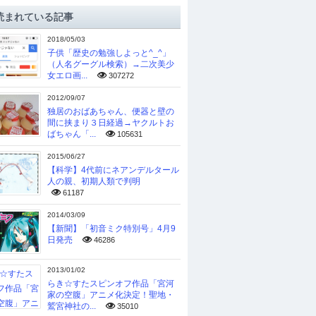
読まれている記事
2018/05/03
子供「歴史の勉強しよっと^_^」
（人名グーグル検索）→二次美少
女エロ画...
307272
2012/09/07
独居のおばあちゃん、便器と壁の
間に挟まり３日経過→ヤクルトお
ばちゃん「...
105631
2015/06/27
【科学】4代前にネアンデルタール
人の親、初期人類で判明
61187
2014/03/09
【新聞】「初音ミク特別号」4月9
日発売
46286
2013/01/02
らき☆すたスピンオフ作品「宮河
家の空腹」アニメ化決定！聖地・
鷲宮神社の...
35010