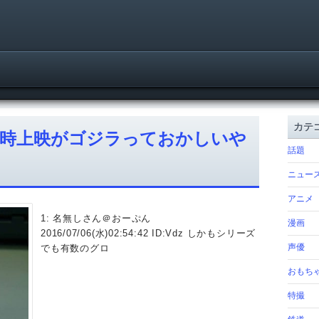
カテ
同時上映がゴジラっておかしいや
話題
ニュー
アニメ
1: 名無しさん＠おーぷん
漫画
2016/07/06(水)02:54:42 ID:Vdz しかもシリーズ
声優
でも有数のグロ
おもち
特撮