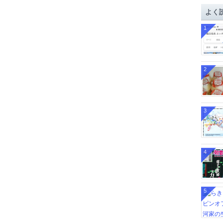
イ
よく
ブ
1
2
3
4
5