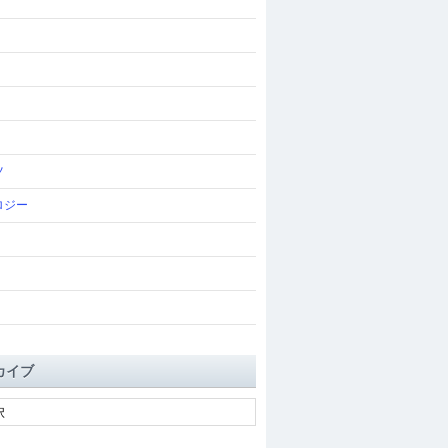
ツ
ロジー
カイブ