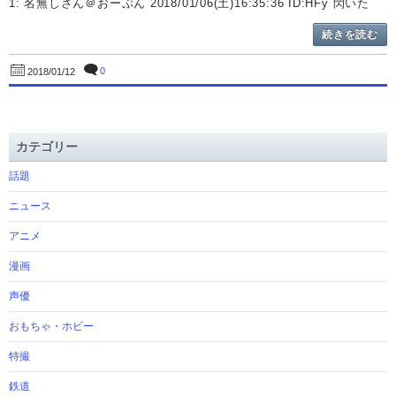
1: 名無しさん＠おーぷん 2018/01/06(土)16:35:36 ID:HFy 閃いた
続きを読む
0
2018/01/12
カテゴリー
話題
ニュース
アニメ
漫画
声優
おもちゃ・ホビー
特撮
鉄道