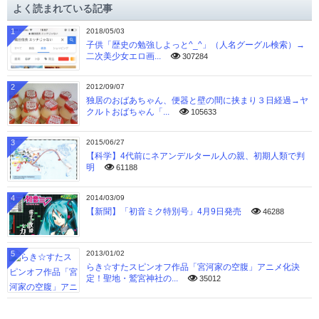
よく読まれている記事
ブ
1
2018/05/03
子供「歴史の勉強しよっと^_^」（人名グーグル検索）→
二次美少女エロ画...
307284
2
2012/09/07
独居のおばあちゃん、便器と壁の間に挟まり３日経過→ヤ
クルトおばちゃん「...
105633
3
2015/06/27
【科学】4代前にネアンデルタール人の親、初期人類で判
明
61188
4
2014/03/09
【新聞】「初音ミク特別号」4月9日発売
46288
5
2013/01/02
らき☆すたスピンオフ作品「宮河家の空腹」アニメ化決
定！聖地・鷲宮神社の...
35012