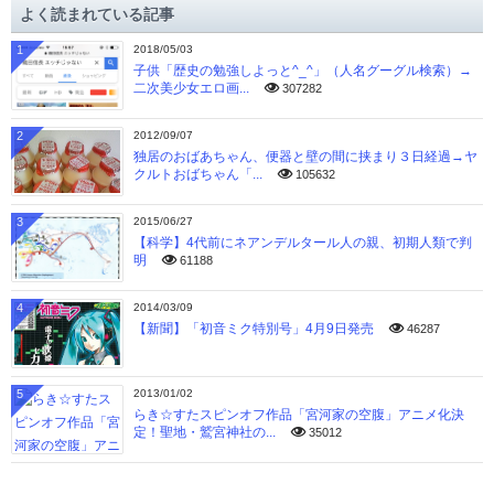
よく読まれている記事
ブ
1
2018/05/03
子供「歴史の勉強しよっと^_^」（人名グーグル検索）→
二次美少女エロ画...
307282
2
2012/09/07
独居のおばあちゃん、便器と壁の間に挟まり３日経過→ヤ
クルトおばちゃん「...
105632
3
2015/06/27
【科学】4代前にネアンデルタール人の親、初期人類で判
明
61188
4
2014/03/09
【新聞】「初音ミク特別号」4月9日発売
46287
5
2013/01/02
らき☆すたスピンオフ作品「宮河家の空腹」アニメ化決
定！聖地・鷲宮神社の...
35012