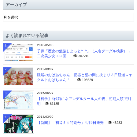
アーカイブ
ア
ー
カ
イ
よく読まれている記事
ブ
1
2018/05/03
子供「歴史の勉強しよっと^_^」（人名グーグル検索）→
二次美少女エロ画...
307249
2
2012/09/07
独居のおばあちゃん、便器と壁の間に挟まり３日経過→ヤ
クルトおばちゃん「...
105629
3
2015/06/27
【科学】4代前にネアンデルタール人の親、初期人類で判
明
61185
4
2014/03/09
【新聞】「初音ミク特別号」4月9日発売
46283