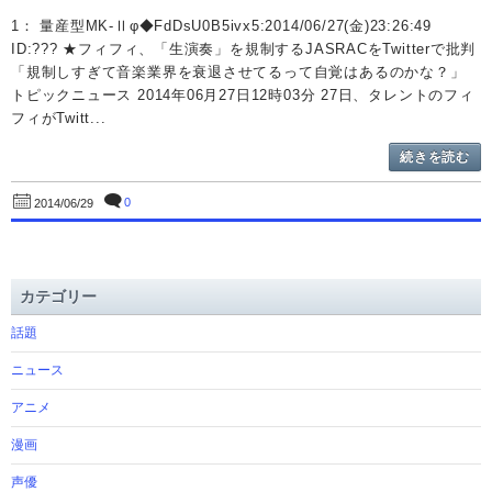
1： 量産型MK-Ⅱφ◆FdDsU0B5ivx5:2014/06/27(金)23:26:49
ID:??? ★フィフィ、「生演奏」を規制するJASRACをTwitterで批判
「規制しすぎて音楽業界を衰退させてるって自覚はあるのかな？」
トピックニュース 2014年06月27日12時03分 27日、タレントのフィ
フィがTwitt...
続きを読む
0
2014/06/29
カテゴリー
話題
ニュース
アニメ
漫画
声優