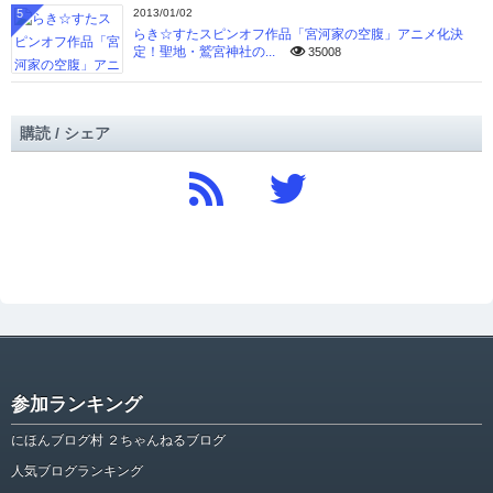
5
2013/01/02
らき☆すたスピンオフ作品「宮河家の空腹」アニメ化決
定！聖地・鷲宮神社の...
35008
購読 / シェア
参加ランキング
にほんブログ村 ２ちゃんねるブログ
人気ブログランキング