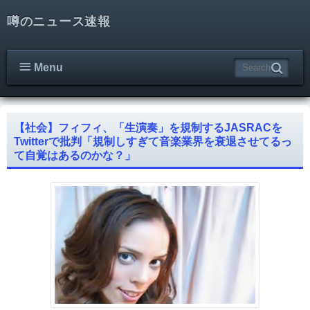
噂のニュース速報
Menu
【社会】フィフィ、「生演奏」を規制するJASRACを
Twitterで批判「規制しすぎて音楽業界を衰退させてるっ
て自覚はあるのかな？」