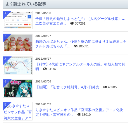
よく読まれている記事
ブ
1
2018/05/03
子供「歴史の勉強しよっと^_^」（人名グーグル検索）→
二次美少女エロ画...
307261
2
2012/09/07
独居のおばあちゃん、便器と壁の間に挟まり３日経過→ヤ
クルトおばちゃん「...
105631
3
2015/06/27
【科学】4代前にネアンデルタール人の親、初期人類で判
明
61187
4
2014/03/09
【新聞】「初音ミク特別号」4月9日発売
46285
5
2013/01/02
らき☆すたスピンオフ作品「宮河家の空腹」アニメ化決
定！聖地・鷲宮神社の...
35010