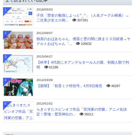
よく読まれている記事
ブ
1
2018/05/03
子供「歴史の勉強しよっと^_^」（人名グーグル検索）→
二次美少女エロ画...
307281
2
2012/09/07
独居のおばあちゃん、便器と壁の間に挟まり３日経過→ヤ
クルトおばちゃん「...
105632
3
2015/06/27
【科学】4代前にネアンデルタール人の親、初期人類で判
明
61188
4
2014/03/09
【新聞】「初音ミク特別号」4月9日発売
46287
5
2013/01/02
らき☆すたスピンオフ作品「宮河家の空腹」アニメ化決
定！聖地・鷲宮神社の...
35011