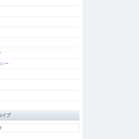
ツ
ロジー
カイブ