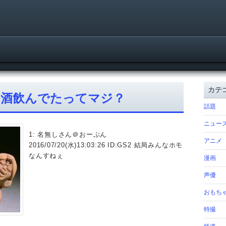
カテ
ら酒飲んでたってマジ？
話題
ニュー
1: 名無しさん＠おーぷん
アニメ
2016/07/20(水)13:03:26 ID:GS2 結局みんなホモ
なんすねぇ
漫画
声優
おもち
特撮