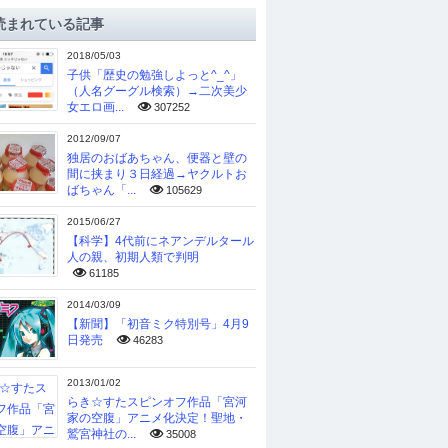
読まれている記事
2018/05/03
子供「歴史の勉強しよっと^_^」
（人名グーグル検索）→二次美少
女エロ画...
307252
2012/09/07
独居のおばあちゃん、便器と壁の
間に挟まり３日経過→ヤクルトお
ばちゃん「...
105629
2015/06/27
【科学】4代前にネアンデルタール
人の親、初期人類で判明
61185
2014/03/09
【新聞】「初音ミク特別号」4月9
日発売
46283
2013/01/02
らき☆すたスピンオフ作品「宮河
家の空腹」アニメ化決定！聖地・
鷲宮神社の...
35008