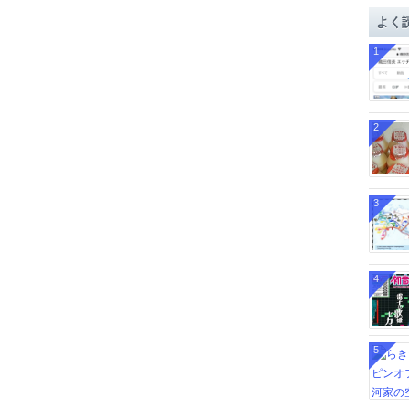
イ
よく
ブ
1
2
3
4
5