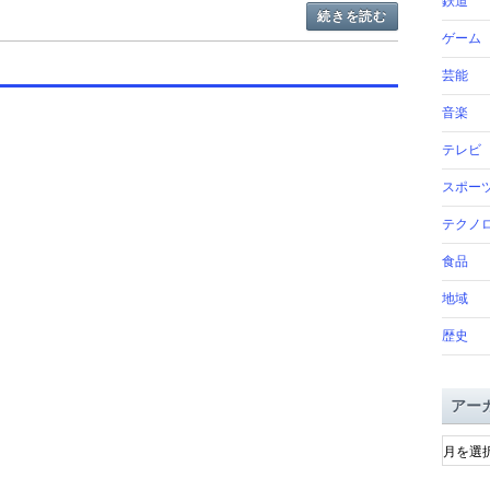
鉄道
続きを読む
ゲーム
芸能
音楽
テレビ
スポー
テクノ
食品
地域
歴史
アー
ア
ー
カ