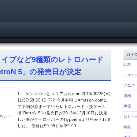
カテ
イブなど9種類のレトロハード
話題
roN 5」の発売日が決定
ニュー
アニメ
1： ケンシロウとユリア百式φ ★:2013/09/25(水)
漫画
11:37:58.65 ID:??? 今月中頃にAmazon.comに
声優
て予約が始まっていたレトロハード互換ゲーム
機“RetroN 5”の発売日が2013年12月10日に決定
おもち
した事がデベロッパーのHyperkinより発表されま
した。 価格は99.99ドル/89.99...
特撮