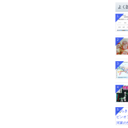
イ
よく
ブ
1
2
3
4
5