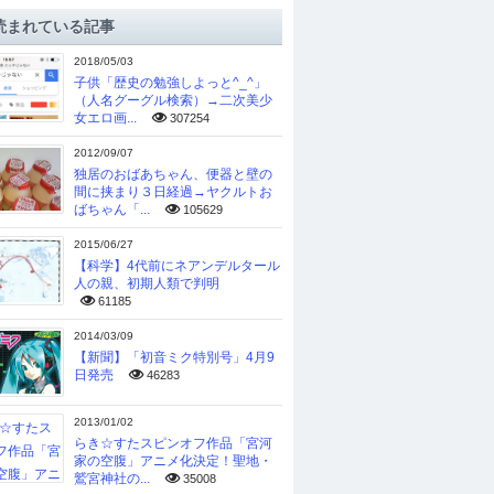
読まれている記事
2018/05/03
子供「歴史の勉強しよっと^_^」
（人名グーグル検索）→二次美少
女エロ画...
307254
2012/09/07
独居のおばあちゃん、便器と壁の
間に挟まり３日経過→ヤクルトお
ばちゃん「...
105629
2015/06/27
【科学】4代前にネアンデルタール
人の親、初期人類で判明
61185
2014/03/09
【新聞】「初音ミク特別号」4月9
日発売
46283
2013/01/02
らき☆すたスピンオフ作品「宮河
家の空腹」アニメ化決定！聖地・
鷲宮神社の...
35008