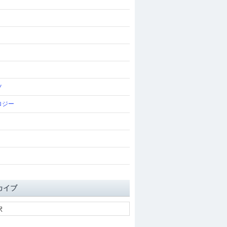
ツ
ロジー
カイブ