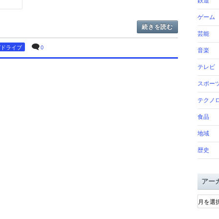
鉄道
ゲーム
続きを読む
芸能
ガドライブ
0
音楽
テレビ
スポー
テクノ
食品
地域
歴史
アー
ア
ー
カ