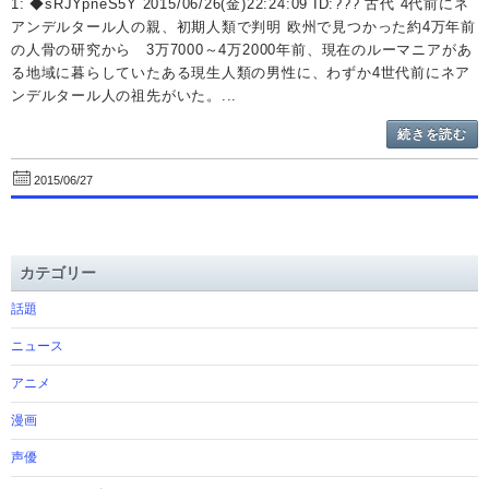
1: ◆sRJYpneS5Y 2015/06/26(金)22:24:09 ID:??? 古代 4代前にネ
アンデルタール人の親、初期人類で判明 欧州で見つかった約4万年前
の人骨の研究から 3万7000～4万2000年前、現在のルーマニアがあ
る地域に暮らしていたある現生人類の男性に、わずか4世代前にネア
ンデルタール人の祖先がいた。...
続きを読む
2015/06/27
カテゴリー
話題
ニュース
アニメ
漫画
声優