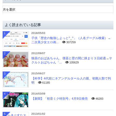
ア
ー
カ
イ
よく読まれている記事
ブ
1
2018/05/03
子供「歴史の勉強しよっと^_^」（人名グーグル検索）→
二次美少女エロ画...
307259
2
2012/09/07
独居のおばあちゃん、便器と壁の間に挟まり３日経過→ヤ
クルトおばちゃん「...
105629
3
2015/06/27
【科学】4代前にネアンデルタール人の親、初期人類で判
明
61185
4
2014/03/09
【新聞】「初音ミク特別号」4月9日発売
46283
5
2013/01/02