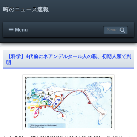
噂のニュース速報
Menu
【科学】4代前にネアンデルタール人の親、初期人類で判
明