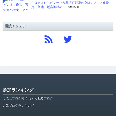
らき☆すたスピンオフ作品「宮河家の空腹」アニメ化決
定！聖地・鷲宮神社の...
35008
購読 / シェア
参加ランキング
にほんブログ村 ２ちゃんねるブログ
人気ブログランキング