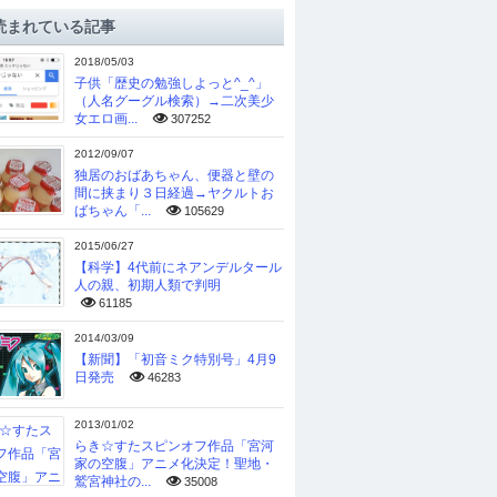
読まれている記事
2018/05/03
子供「歴史の勉強しよっと^_^」
（人名グーグル検索）→二次美少
女エロ画...
307252
2012/09/07
独居のおばあちゃん、便器と壁の
間に挟まり３日経過→ヤクルトお
ばちゃん「...
105629
2015/06/27
【科学】4代前にネアンデルタール
人の親、初期人類で判明
61185
2014/03/09
【新聞】「初音ミク特別号」4月9
日発売
46283
2013/01/02
らき☆すたスピンオフ作品「宮河
家の空腹」アニメ化決定！聖地・
鷲宮神社の...
35008