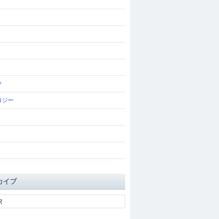
ツ
ロジー
カイブ