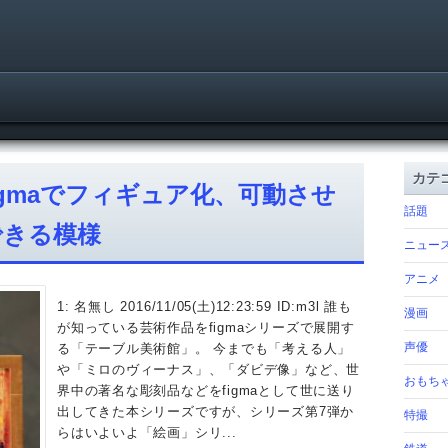
カテ
igmaでフィギュア化、可動させ
話題
できる模様
ニュー
アニメ
1: 名無し 2016/11/05(土)12:23:59 ID:m3l 誰も
漫画
が知っている芸術作品をfigmaシリーズで展開す
声優
る「テーブル美術館」。 今までも「考える人」
や「ミロのヴィーナス」、「ダビデ像」など、世
おもち
界中の著名な彫刻品などをfigmaとして世に送り
出してきた本シリーズですが、シリーズ第7弾か
特撮
らはいよいよ「絵画」シリ...