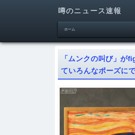
噂のニュース速報
ホーム
「ムンクの叫び」がf
ていろんなポーズに