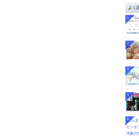
イ
よく
ブ
1
2
3
4
5