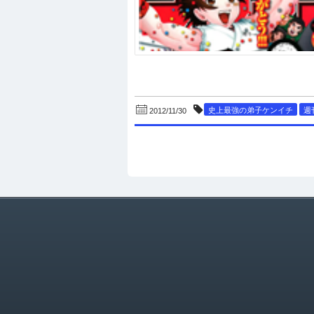
史上最強の弟子ケンイチ
週
2012/11/30