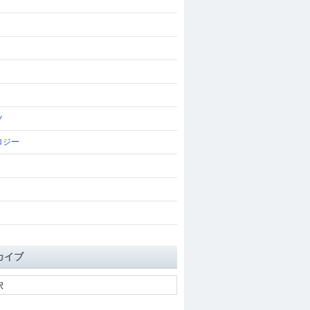
ツ
ロジー
カイブ