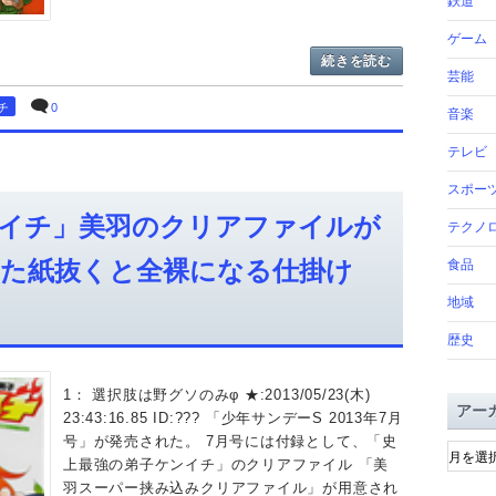
鉄道
ゲーム
続きを読む
芸能
チ
0
音楽
テレビ
スポー
イチ」美羽のクリアファイルが
テクノ
た紙抜くと全裸になる仕掛け
食品
地域
歴史
1： 選択肢は野グソのみφ ★:2013/05/23(木)
アー
23:43:16.85 ID:??? 「少年サンデーS 2013年7月
ア
号」が発売された。 7月号には付録として、「史
ー
上最強の弟子ケンイチ」のクリアファイル 「美
カ
羽スーパー挟み込みクリアファイル」が用意され