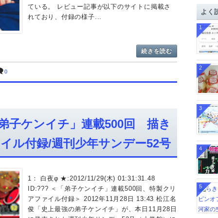
イ
ている。 レビュー記事が以下のサイトに掲載さ
よく
ブ
れており、付録の様子...
1
続きを読む
2
0
3
弟子ケンイチ」連載500回 描き
イル付録/週刊少年サンデー52号
4
1： 白夜φ ★:2012/11/29(木) 01:31:31.48
5
ID:??? ＜「弟子ケンイチ」連載500回、特製クリ
アファイル付録＞ 2012年11月28日 13:43 松江名
俊「史上最強の弟子ケンイチ」が、本日11月28日