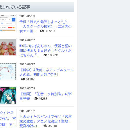
読まれている記事
2018/05/03
子供「歴史の勉強しよっと^_^」
（人名グーグル検索）→二次美少
女エロ画...
307267
2012/09/07
独居のおばあちゃん、便器と壁の
間に挟まり３日経過→ヤクルトお
ばちゃん「...
105631
2015/06/27
【科学】4代前にネアンデルタール
人の親、初期人類で判明
61187
2014/03/09
【新聞】「初音ミク特別号」4月9
日発売
46286
2013/01/02
らき☆すたスピンオフ作品「宮河
家の空腹」アニメ化決定！聖地・
鷲宮神社の...
35010