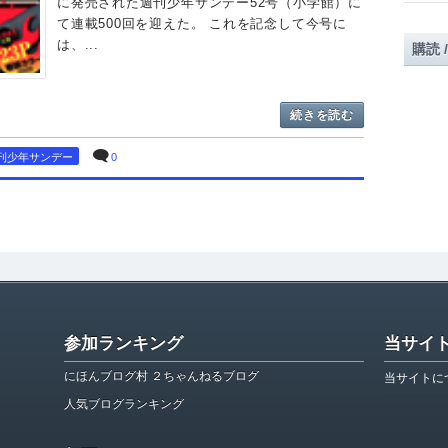
に発売された週刊少年サンデー52号（小学館）に
て連載500回を迎えた。 これを記念して今号に
は、...
購読 
続きを読む
刊少年サンデー
0
参加ランキング
当サイ
にほんブログ村 ２ちゃんねるブログ
当サイトに
人気ブログランキング