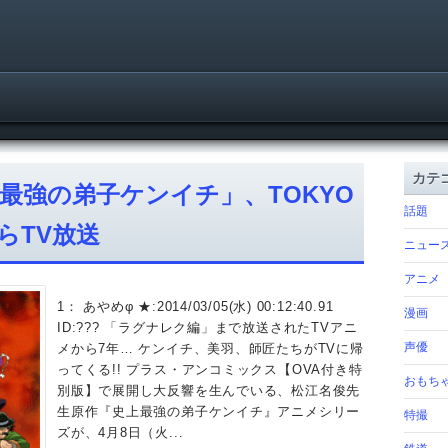
カテ
最強の弟子ケンイチ」、TOKYO
話題
からTV放送
ニュー
アニメ
1： あやめφ ★:2014/03/05(水) 00:12:40.91
漫画
ID:??? 「ラグナレク編」まで放送されたTVアニ
声優
メから7年… ケンイチ、美羽、師匠たちがTVに帰
ってくる!! プラス・アンコミックス【OVA付き特
おもち
別版】で展開し大反響を生んでいる、松江名俊先
生原作『史上最強の弟子ケンイチ』アニメシリー
特撮
ズが、4月8日（火...