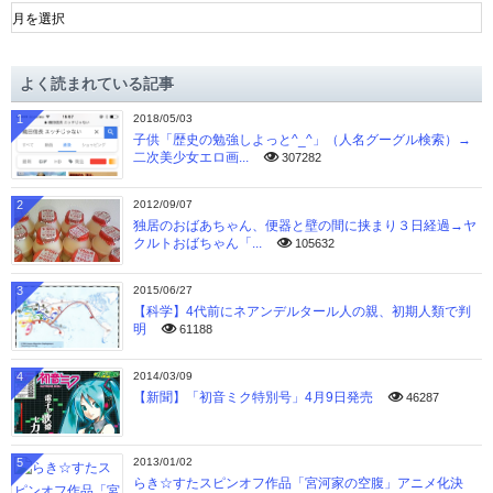
ア
ー
カ
イ
よく読まれている記事
ブ
1
2018/05/03
子供「歴史の勉強しよっと^_^」（人名グーグル検索）→
二次美少女エロ画...
307282
2
2012/09/07
独居のおばあちゃん、便器と壁の間に挟まり３日経過→ヤ
クルトおばちゃん「...
105632
3
2015/06/27
【科学】4代前にネアンデルタール人の親、初期人類で判
明
61188
4
2014/03/09
【新聞】「初音ミク特別号」4月9日発売
46287
5
2013/01/02
らき☆すたスピンオフ作品「宮河家の空腹」アニメ化決