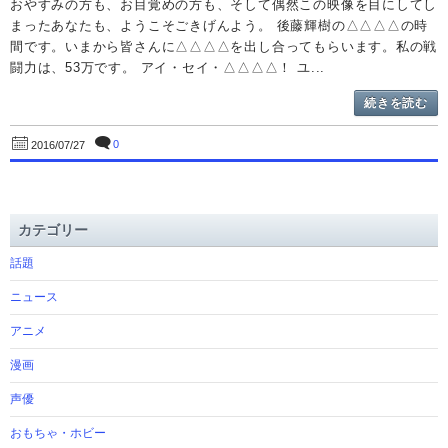
おやすみの方も、お目覚めの方も、そして偶然この映像を目にしてし
まったあなたも、ようこそごきげんよう。 後藤輝樹の△△△△の時
間です。いまから皆さんに△△△△を出し合ってもらいます。私の戦
闘力は、53万です。 アイ・セイ・△△△△！ ユ...
続きを読む
0
2016/07/27
カテゴリー
話題
ニュース
アニメ
漫画
声優
おもちゃ・ホビー