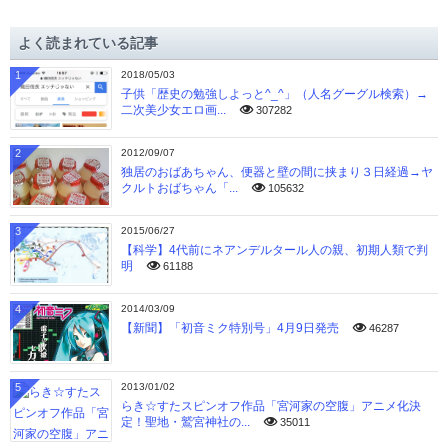
カ
イ
よく読まれている記事
ブ
1
2018/05/03
子供「歴史の勉強しよっと^_^」（人名グーグル検索）→
二次美少女エロ画...
307282
2
2012/09/07
独居のおばあちゃん、便器と壁の間に挟まり３日経過→ヤ
クルトおばちゃん「...
105632
3
2015/06/27
【科学】4代前にネアンデルタール人の親、初期人類で判
明
61188
4
2014/03/09
【新聞】「初音ミク特別号」4月9日発売
46287
5
2013/01/02
らき☆すたスピンオフ作品「宮河家の空腹」アニメ化決
定！聖地・鷲宮神社の...
35011