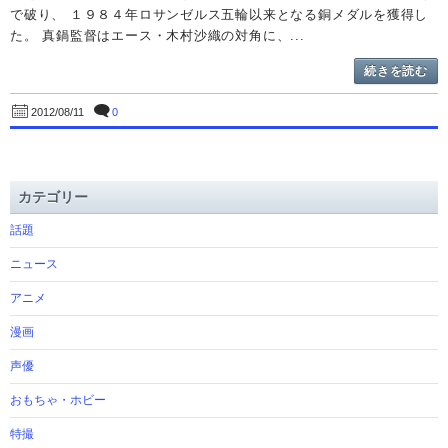
で破り、 １９８４年ロサンゼルス五輪以来となる銅メダルを獲得し
た。 真鍋監督はエース・木村沙織の対角に、...
続きを読む
0
2012/08/11
カテゴリー
話題
ニュース
アニメ
漫画
声優
おもちゃ・ホビー
特撮