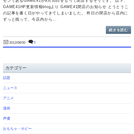
センであるGAME41が9月30日をもって閉店するそうです。 以下、
GAME41HP更新情報blogより GAME41閉店のお知らせ とうとうこ
の記事を書く日がやってきてしまいました。 昨日の閉店から店内に
ずっと残って、今店内から...
続きを読む
0
2012/08/30
カテゴリー
話題
ニュース
アニメ
漫画
声優
おもちゃ・ホビー