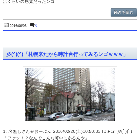
浜くらいの感覚だったンゴ
続きを読む
0
2016/06/03
彡(^)(^)「札幌来たから時計台行ってみるンゴｗｗｗ」
1: 名無しさん＠おーぷん 2016/02/20(土)10:50:33 ID:Fcn 彡(ﾟ)(ﾟ)
「ファッ！？なんでこんな町中にあるんや」