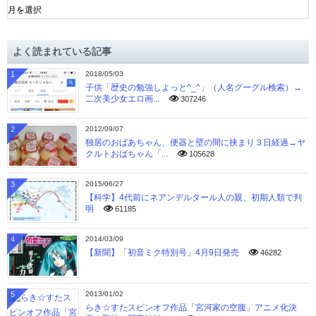
ー
カ
イ
よく読まれている記事
ブ
1
2018/05/03
子供「歴史の勉強しよっと^_^」（人名グーグル検索）→
二次美少女エロ画...
307246
2
2012/09/07
独居のおばあちゃん、便器と壁の間に挟まり３日経過→ヤ
クルトおばちゃん「...
105628
3
2015/06/27
【科学】4代前にネアンデルタール人の親、初期人類で判
明
61185
4
2014/03/09
【新聞】「初音ミク特別号」4月9日発売
46282
5
2013/01/02
らき☆すたスピンオフ作品「宮河家の空腹」アニメ化決