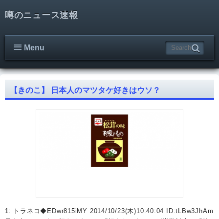
噂のニュース速報
Menu
【きのこ】 日本人のマツタケ好きはウソ？
1: トラネコ◆EDwr815iMY 2014/10/23(木)10:40:04 ID:tLBw3JhAm