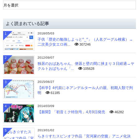
ア
ー
カ
イ
よく読まれている記事
ブ
1
2018/05/03
子供「歴史の勉強しよっと^_^」（人名グーグル検索）→
二次美少女エロ画...
307246
2
2012/09/07
独居のおばあちゃん、便器と壁の間に挟まり３日経過→ヤ
クルトおばちゃん「...
105628
3
2015/06/27
【科学】4代前にネアンデルタール人の親、初期人類で判
明
61185
4
2014/03/09
【新聞】「初音ミク特別号」4月9日発売
46282
5
2013/01/02
らき☆すたスピンオフ作品「宮河家の空腹」アニメ化決