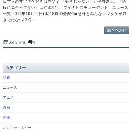
日本人のマツタケ好きはウソ？ 「好きじゃない」が半数以上、「値
段に見合ってない」は約8割も。 マイナビスチューデント：ニュース
一覧 2014年10月22日(水)18時00分配信■意外とみんなマツタケが好
きではない!? Q...
続きを読む
0
2014/10/25
カテゴリー
話題
ニュース
アニメ
漫画
声優
おもちゃ・ホビー