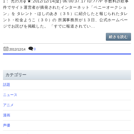
1： 禿の月φ ★:2012/12/14(金) 06:00:37.17 ID:???P 手数料詐欺事
件でサイト運営者が摘発されたインターネット「ペニーオークショ
ン」を タレント・ほしのあき（３５）に紹介したと報じられたタレ
ント・松金ようこ（３０）の 所属事務所が１３日、公式ホームペー
ジでお詫びを掲載した。 「すでに報道されてい...
続きを読む
0
2012/12/14
カテゴリー
話題
ニュース
アニメ
漫画
声優