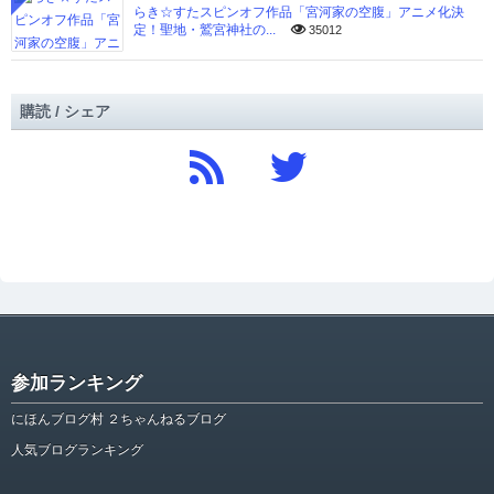
らき☆すたスピンオフ作品「宮河家の空腹」アニメ化決
定！聖地・鷲宮神社の...
35012
購読 / シェア
参加ランキング
にほんブログ村 ２ちゃんねるブログ
人気ブログランキング