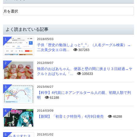
ア
ー
カ
イ
よく読まれている記事
ブ
1
2018/05/03
子供「歴史の勉強しよっと^_^」（人名グーグル検索）→
二次美少女エロ画...
307283
2
2012/09/07
独居のおばあちゃん、便器と壁の間に挟まり３日経過→ヤ
クルトおばちゃん「...
105633
3
2015/06/27
【科学】4代前にネアンデルタール人の親、初期人類で判
明
61188
4
2014/03/09
【新聞】「初音ミク特別号」4月9日発売
46288
5
2013/01/02