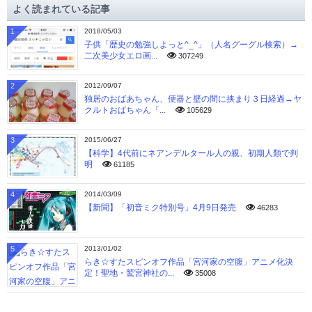
よく読まれている記事
ブ
1
2018/05/03
子供「歴史の勉強しよっと^_^」（人名グーグル検索）→
二次美少女エロ画...
307249
2
2012/09/07
独居のおばあちゃん、便器と壁の間に挟まり３日経過→ヤ
クルトおばちゃん「...
105629
3
2015/06/27
【科学】4代前にネアンデルタール人の親、初期人類で判
明
61185
4
2014/03/09
【新聞】「初音ミク特別号」4月9日発売
46283
5
2013/01/02
らき☆すたスピンオフ作品「宮河家の空腹」アニメ化決
定！聖地・鷲宮神社の...
35008