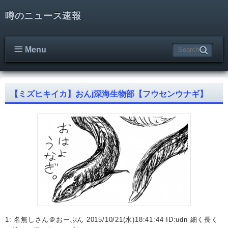
噂のニュース速報
Menu
【ミズヒキイカ】おんj深海生物部【フウセンウナギ】
1: 名無しさん＠おーぷん 2015/10/21(水)18:41:44 ID:udn 細く長く