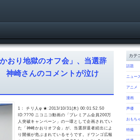
カテ
かおり地獄のオフ会」、当選辞
話題
 神崎さんのコメントが泣け
ニュー
アニメ
漫画
1： チリ人φ ★:2013/10/31(木) 00:01:52.50
声優
ID:???0 ニコニコ動画の「プレミアム会員200万
おもち
人突破キャンペーン」の一環として企画されてい
た「神崎かおりオフ会」が、当選辞退者続出によ
特撮
り開催が危ぶまれているそうです。ドワンゴ広報