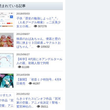
読まれている記事
2018/05/03
子供「歴史の勉強しよっと^_^」
（人名グーグル検索）→二次美少
女エロ画...
307278
2012/09/07
独居のおばあちゃん、便器と壁の
間に挟まり３日経過→ヤクルトお
ばちゃん「...
105632
2015/06/27
【科学】4代前にネアンデルタール
人の親、初期人類で判明
61188
2014/03/09
【新聞】「初音ミク特別号」4月9
日発売
46287
2013/01/02
らき☆すたスピンオフ作品「宮河
家の空腹」アニメ化決定！聖地・
鷲宮神社の...
35011