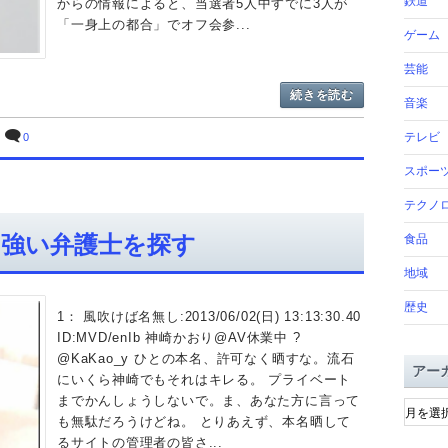
鉄道
からの情報によると、当選者5人中すでに3人が
「一身上の都合」でオフ会参...
ゲーム
芸能
続きを読む
音楽
テレビ
0
スポー
テクノ
強い弁護士を探す
食品
地域
歴史
1： 風吹けば名無し:2013/06/02(日) 13:13:30.40
ID:MVD/enIb 神崎かおり@AV休業中 ?
@KaKao_y ひとの本名、許可なく晒すな。流石
アー
にいくら神崎でもそれはキレる。 プライベート
ア
までかんしょうしないで。ま、あなた方に言って
ー
も無駄だろうけどね。 とりあえず、本名晒して
カ
るサイトの管理者の皆さ...