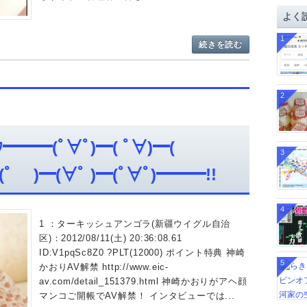
イ
よく
ブ
1
続きを読む
2
━━(ﾟ∀ﾟ)━( ﾟ∀)━(
3
)━(∀ﾟ )━(ﾟ∀ﾟ)━━━!!
4
1 ：ターキッシュアンゴラ(新疆ウイグル自治
区)：2012/08/11(土) 20:36:08.61
ID:V1pqSc8Z0 ?PLT(12000) ポイント特典 神崎
5
かおりAV解禁 http://www.eic-
av.com/detail_151379.html 神崎かおりがアヘ顔
マンコご開帳でAV解禁！ インタビューでは...