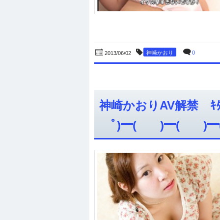
神崎かおり
0
2013/06/02
神崎かおりAV解禁 ｷﾀ━
ﾟ)━( )━( )━(ﾟ 