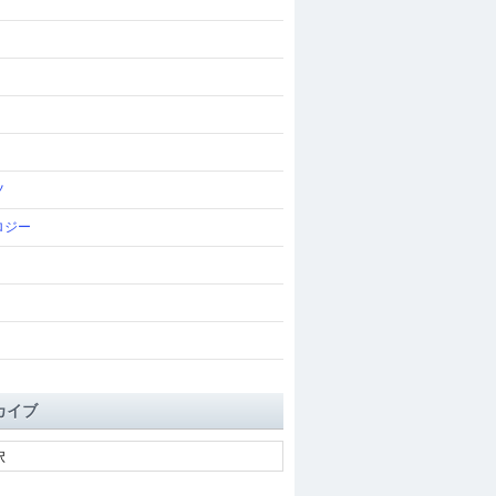
ツ
ロジー
カイブ