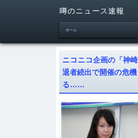
噂のニュース速報
ホーム
ニコニコ企画の「神崎
退者続出で開催の危機
る……