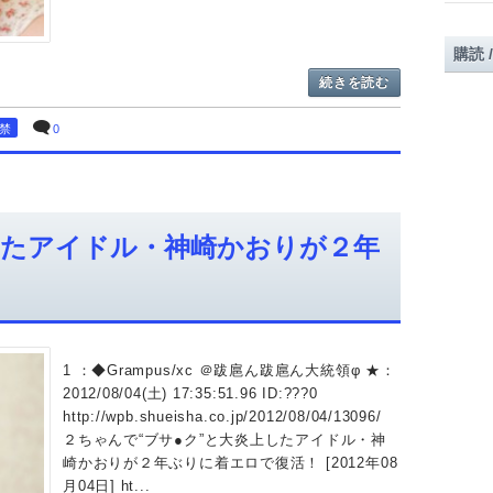
購読 
続きを読む
解禁
0
したアイドル・神崎かおりが２年
1 ：◆Grampus/xc ＠跋扈ん跋扈ん大統領φ ★：
2012/08/04(土) 17:35:51.96 ID:???0
http://wpb.shueisha.co.jp/2012/08/04/13096/
２ちゃんで“ブサ●ク”と大炎上したアイドル・神
崎かおりが２年ぶりに着エロで復活！ [2012年08
月04日] ht...