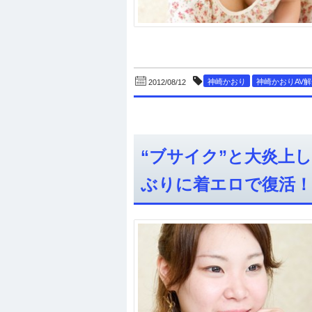
神崎かおり
神崎かおりAV
2012/08/12
“ブサイク”と大炎上
ぶりに着エロで復活！