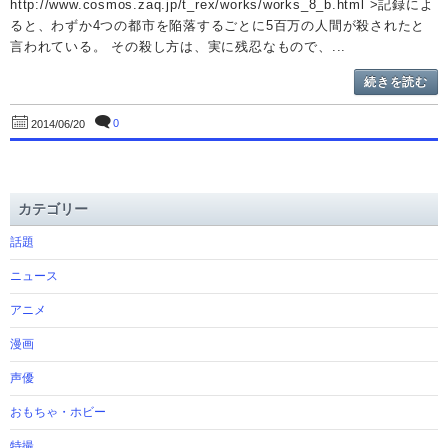
http://www.cosmos.zaq.jp/t_rex/works/works_8_b.html >記録によ
ると、わずか4つの都市を陥落するごとに5百万の人間が殺されたと
言われている。 その殺し方は、実に残忍なもので、...
続きを読む
0
2014/06/20
カテゴリー
話題
ニュース
アニメ
漫画
声優
おもちゃ・ホビー
特撮