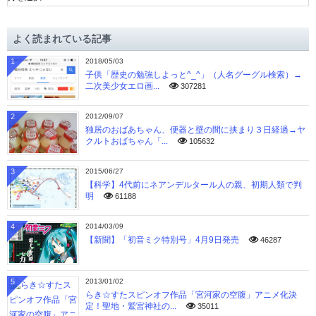
カ
イ
よく読まれている記事
ブ
1
2018/05/03
子供「歴史の勉強しよっと^_^」（人名グーグル検索）→
二次美少女エロ画...
307281
2
2012/09/07
独居のおばあちゃん、便器と壁の間に挟まり３日経過→ヤ
クルトおばちゃん「...
105632
3
2015/06/27
【科学】4代前にネアンデルタール人の親、初期人類で判
明
61188
4
2014/03/09
【新聞】「初音ミク特別号」4月9日発売
46287
5
2013/01/02
らき☆すたスピンオフ作品「宮河家の空腹」アニメ化決
定！聖地・鷲宮神社の...
35011