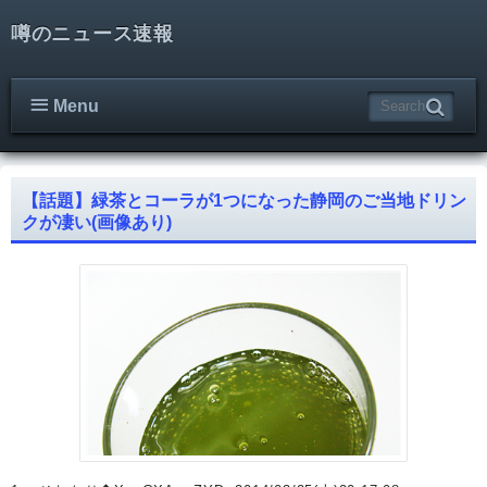
噂のニュース速報
Menu
【話題】緑茶とコーラが1つになった静岡のご当地ドリン
クが凄い(画像あり)