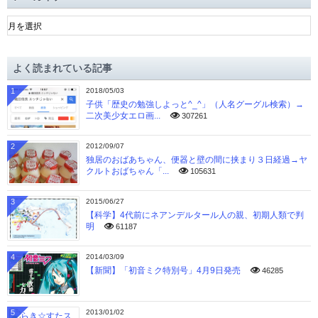
ア
ー
カ
イ
よく読まれている記事
ブ
1
2018/05/03
子供「歴史の勉強しよっと^_^」（人名グーグル検索）→
二次美少女エロ画...
307261
2
2012/09/07
独居のおばあちゃん、便器と壁の間に挟まり３日経過→ヤ
クルトおばちゃん「...
105631
3
2015/06/27
【科学】4代前にネアンデルタール人の親、初期人類で判
明
61187
4
2014/03/09
【新聞】「初音ミク特別号」4月9日発売
46285
5
2013/01/02