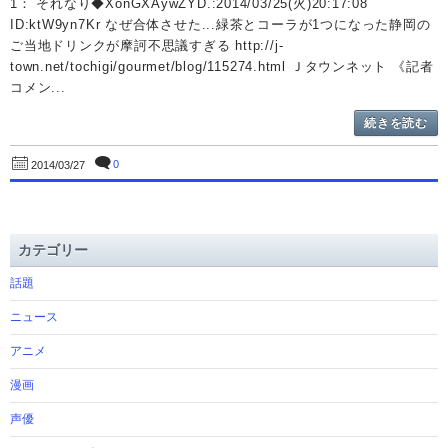
1： それなり◆XonGXAywZYD.:2014/03/25(火)20:17:08
ID:ktW9yn7Kr なぜ合体させた...緑茶とコーラが1つになった静岡の
ご当地ドリンクが摩訶不思議すぎる http://j-
town.net/tochigi/gourmet/blog/115274.html Ｊタウンネット 《記者
コメン...
続きを読む
0
2014/03/27
カテゴリー
話題
ニュース
アニメ
漫画
声優