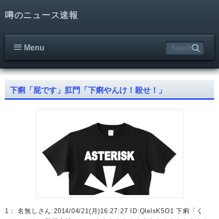
噂のニュース速報
Menu
下痢「屁です」肛門「下痢やんけ！殺せ！」
1： 名無しさん:2014/04/21(月)16:27:27 ID:QlelsK5O1 下痢「く