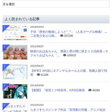
ア
ー
カ
イ
よく読まれている記事
ブ
1
2018/05/03
子供「歴史の勉強しよっと^_^」（人名グーグル検索）→
二次美少女エロ画...
307290
2
2012/09/07
独居のおばあちゃん、便器と壁の間に挟まり３日経過→ヤ
クルトおばちゃん「...
105633
3
2015/06/27
【科学】4代前にネアンデルタール人の親、初期人類で判
明
61188
4
2014/03/09
【新聞】「初音ミク特別号」4月9日発売
46289
5
2013/01/02
らき☆すたスピンオフ作品「宮河家の空腹」アニメ化決