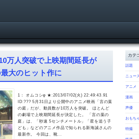
カテ
10万人突破で上映期間延長が
話題
の最大のヒット作に
ニュー
アニメ
1： オムコシφ ★:2013/07/02(火) 22:49:43.91
漫画
ID:??? 5月31日より公開中のアニメ映画「言の葉
声優
の庭」だが、動員数が10万人を突破。 ほとんど
の劇場で上映期間延長が決定した。 「言の葉の
おもち
庭」は、「秒速 5センチメートル」「星を追う子
ども」などのアニメ作品で知られる新海誠さんの
特撮
最新作。 今回は、靴...