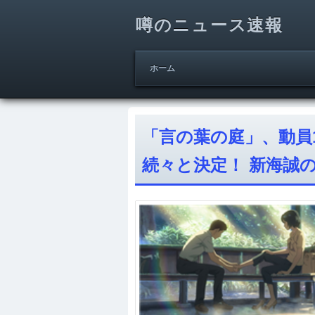
噂のニュース速報
ホーム
「言の葉の庭」、動員
続々と決定！ 新海誠