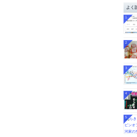
イ
よく
ブ
1
2
3
4
5