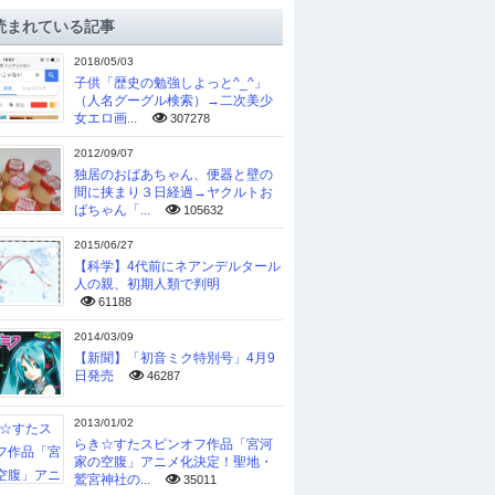
読まれている記事
2018/05/03
子供「歴史の勉強しよっと^_^」
（人名グーグル検索）→二次美少
女エロ画...
307278
2012/09/07
独居のおばあちゃん、便器と壁の
間に挟まり３日経過→ヤクルトお
ばちゃん「...
105632
2015/06/27
【科学】4代前にネアンデルタール
人の親、初期人類で判明
61188
2014/03/09
【新聞】「初音ミク特別号」4月9
日発売
46287
2013/01/02
らき☆すたスピンオフ作品「宮河
家の空腹」アニメ化決定！聖地・
鷲宮神社の...
35011