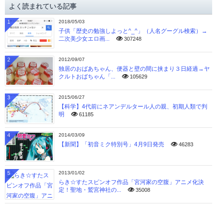
よく読まれている記事
ブ
1
2018/05/03
子供「歴史の勉強しよっと^_^」（人名グーグル検索）→
二次美少女エロ画...
307248
2
2012/09/07
独居のおばあちゃん、便器と壁の間に挟まり３日経過→ヤ
クルトおばちゃん「...
105629
3
2015/06/27
【科学】4代前にネアンデルタール人の親、初期人類で判
明
61185
4
2014/03/09
【新聞】「初音ミク特別号」4月9日発売
46283
5
2013/01/02
らき☆すたスピンオフ作品「宮河家の空腹」アニメ化決
定！聖地・鷲宮神社の...
35008