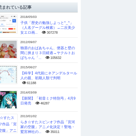
読まれている記事
2018/05/03
子供「歴史の勉強しよっと^_^」
（人名グーグル検索）→二次美少
女エロ画...
307278
2012/09/07
独居のおばあちゃん、便器と壁の
間に挟まり３日経過→ヤクルトお
ばちゃん「...
105632
2015/06/27
【科学】4代前にネアンデルタール
人の親、初期人類で判明
61188
2014/03/09
【新聞】「初音ミク特別号」4月9
日発売
46287
2013/01/02
らき☆すたスピンオフ作品「宮河
家の空腹」アニメ化決定！聖地・
鷲宮神社の...
35011