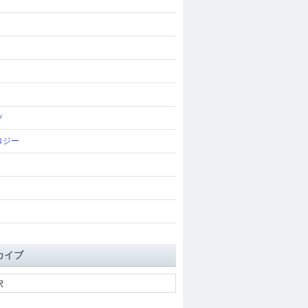
ツ
ロジー
カイブ