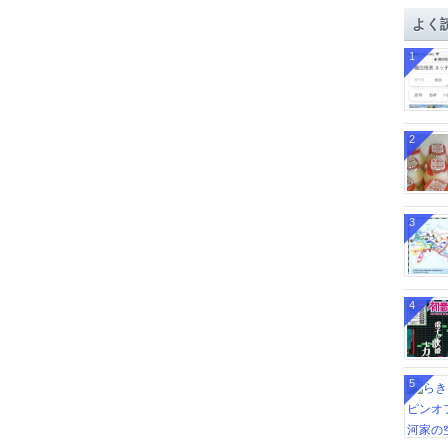
イ
よく
ブ
1
2
3
4
5