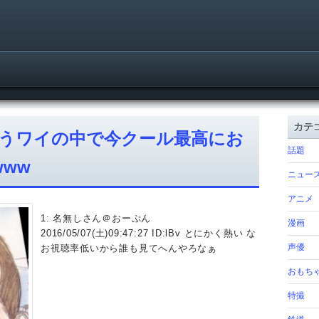
カテ
うワイの中で今クール最高にお
話題
ww
ニュー
アニメ
1: 名無しさん＠おーぷん
漫画
2016/05/07(土)09:47:27 ID:lBv とにかく熱い な
声優
お視聴率低いから誰も見てへんやろなぁ
おもち
特撮