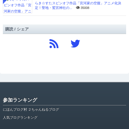
らき☆すたスピンオフ作品「宮河家の空腹」アニメ化決
定！聖地・鷲宮神社の...
35008
購読 / シェア
参加ランキング
にほんブログ村 ２ちゃんねるブログ
人気ブログランキング