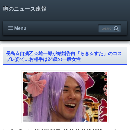
噂のニュース速報
Menu
長島☆自演乙☆雄一郎が結婚告白「らき☆すた」のコス
プレ姿で…お相手は24歳の一般女性