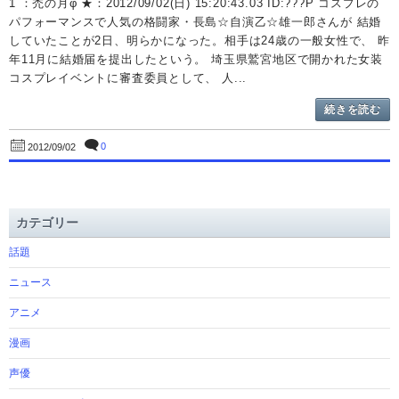
1 ：禿の月φ ★：2012/09/02(日) 15:20:43.03 ID:???P コスプレの
パフォーマンスで人気の格闘家・長島☆自演乙☆雄一郎さんが 結婚
していたことが2日、明らかになった。相手は24歳の一般女性で、 昨
年11月に結婚届を提出したという。 埼玉県鷲宮地区で開かれた女装
コスプレイベントに審査委員として、 人...
続きを読む
0
2012/09/02
カテゴリー
話題
ニュース
アニメ
漫画
声優