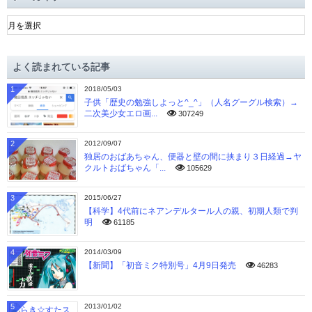
ア
ー
カ
イ
よく読まれている記事
ブ
1
2018/05/03
子供「歴史の勉強しよっと^_^」（人名グーグル検索）→
二次美少女エロ画...
307249
2
2012/09/07
独居のおばあちゃん、便器と壁の間に挟まり３日経過→ヤ
クルトおばちゃん「...
105629
3
2015/06/27
【科学】4代前にネアンデルタール人の親、初期人類で判
明
61185
4
2014/03/09
【新聞】「初音ミク特別号」4月9日発売
46283
5
2013/01/02