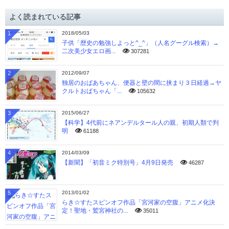
イ
よく読まれている記事
ブ
1
2018/05/03
子供「歴史の勉強しよっと^_^」（人名グーグル検索）→
二次美少女エロ画...
307281
2
2012/09/07
独居のおばあちゃん、便器と壁の間に挟まり３日経過→ヤ
クルトおばちゃん「...
105632
3
2015/06/27
【科学】4代前にネアンデルタール人の親、初期人類で判
明
61188
4
2014/03/09
【新聞】「初音ミク特別号」4月9日発売
46287
5
2013/01/02
らき☆すたスピンオフ作品「宮河家の空腹」アニメ化決
定！聖地・鷲宮神社の...
35011