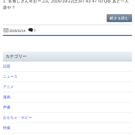
1: 名無しさん＠おーぷん 2016/10/22(土)07:43:47 ID:Qql あと一人
誰や？
続きを読む
0
2016/11/14
カテゴリー
話題
ニュース
アニメ
漫画
声優
おもちゃ・ホビー
特撮