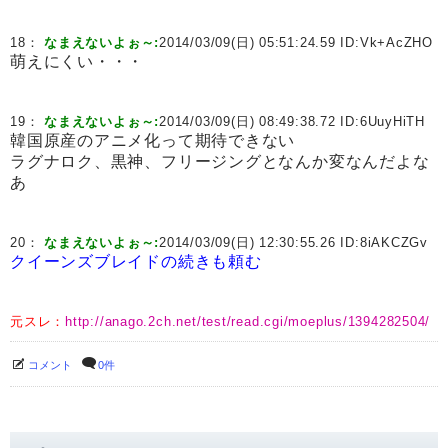
18：
なまえないよぉ～:
2014/03/09(日) 05:51:24.59 ID:
Vk+AcZHO
萌えにくい・・・
19：
なまえないよぉ～:
2014/03/09(日) 08:49:38.72 ID:
6UuyHiTH
韓国原産のアニメ化って期待できない
ラグナロク、黒神、フリージングとなんか変なんだよな
あ
20：
なまえないよぉ～:
2014/03/09(日) 12:30:55.26 ID:
8iAKCZGv
クイーンズブレイドの続きも頼む
元スレ：
http://anago.2ch.net/test/read.cgi/moeplus/1394282504/
コメント
0件