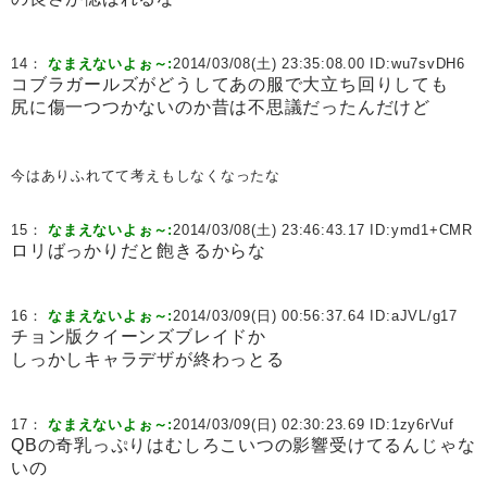
14：
なまえないよぉ～:
2014/03/08(土) 23:35:08.00 ID:
wu7svDH6
コブラガールズがどうしてあの服で大立ち回りしても
尻に傷一つつかないのか昔は不思議だったんだけど
今はありふれてて考えもしなくなったな
15：
なまえないよぉ～:
2014/03/08(土) 23:46:43.17 ID:
ymd1+CMR
ロリばっかりだと飽きるからな
16：
なまえないよぉ～:
2014/03/09(日) 00:56:37.64 ID:
aJVL/g17
チョン版クイーンズブレイドか
しっかしキャラデザが終わっとる
17：
なまえないよぉ～:
2014/03/09(日) 02:30:23.69 ID:
1zy6rVuf
QBの奇乳っぷりはむしろこいつの影響受けてるんじゃな
いの