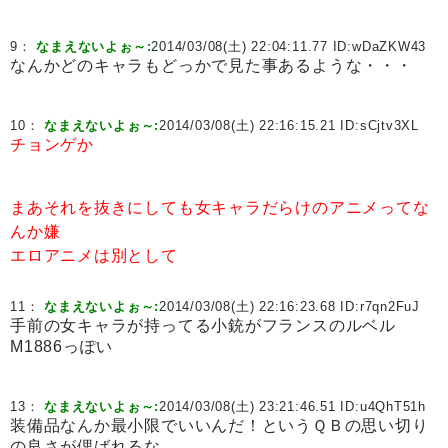
9：
なまえないよぉ～:
2014/03/08(土) 22:04:11.77 ID:
wDaZKW43
なんかどのキャラもどっかで見た事あるような・・・
10：
なまえないよぉ～:
2014/03/08(土) 22:16:15.21 ID:
sCjtv3XL
チョンゲか
まあそれを抜きにしても女キャラだらけのアニメってな
んか嫌
エロアニメは別として
11：
なまえないよぉ～:
2014/03/08(土) 22:16:23.68 ID:
r7qn2FuJ
手前の女キャラが持ってる小銃がフランスのルベル
M1886っぽい
13：
なまえないよぉ～:
2014/03/08(土) 23:21:46.51 ID:
u4QhT51h
装備品なんか最小限でいいんだ！というＱＢの思い切り
の良さが偲ばれるな