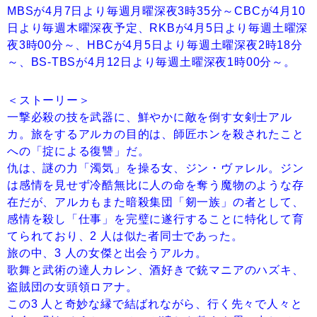
MBSが4月7日より毎週月曜深夜3時35分～CBCが4月10
日より毎週木曜深夜予定、RKBが4月5日より毎週土曜深
夜3時00分～、HBCが4月5日より毎週土曜深夜2時18分
～、BS-TBSが4月12日より毎週土曜深夜1時00分～。
＜ストーリー＞
一撃必殺の技を武器に、鮮やかに敵を倒す女剣士アル
カ。旅をするアルカの目的は、師匠ホンを殺されたこと
への「掟による復讐」だ。
仇は、謎の力「濁気」を操る女、ジン・ヴァレル。ジン
は感情を見せず冷酷無比に人の命を奪う魔物のような存
在だが、アルカもまた暗殺集団「剱一族」の者として、
感情を殺し「仕事」を完璧に遂行することに特化して育
てられており、2 人は似た者同士であった。
旅の中、3 人の女傑と出会うアルカ。
歌舞と武術の達人カレン、酒好きで銃マニアのハズキ、
盗賊団の女頭領ロアナ。
この3 人と奇妙な縁で結ばれながら、行く先々で人々と