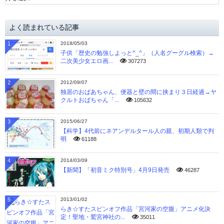
ー
カ
イ
よく読まれている記事
ブ
1
2018/05/03
子供「歴史の勉強しよっと^_^」（人名グーグル検索）→
二次美少女エロ画...
307273
2
2012/09/07
独居のおばあちゃん、便器と壁の間に挟まり３日経過→ヤ
クルトおばちゃん「...
105632
3
2015/06/27
【科学】4代前にネアンデルタール人の親、初期人類で判
明
61188
4
2014/03/09
【新聞】「初音ミク特別号」4月9日発売
46287
5
2013/01/02
らき☆すたスピンオフ作品「宮河家の空腹」アニメ化決
定！聖地・鷲宮神社の...
35011