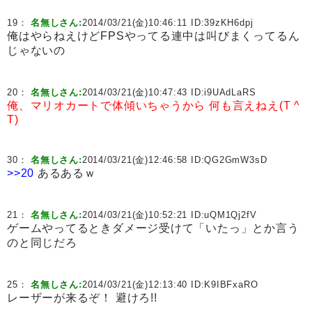
19：
名無しさん:
2014/03/21(金)10:46:11 ID:
39zKH6dpj
俺はやらねえけどFPSやってる連中は叫びまくってるん
じゃないの
20：
名無しさん:
2014/03/21(金)10:47:43 ID:
i9UAdLaRS
俺、マリオカートで体傾いちゃうから
何も言えねえ(T ^
T)
30：
名無しさん:
2014/03/21(金)12:46:58 ID:
QG2GmW3sD
>>20
あるあるｗ
21：
名無しさん:
2014/03/21(金)10:52:21 ID:
uQM1Qj2fV
ゲームやってるときダメージ受けて「いたっ」とか言う
のと同じだろ
25：
名無しさん:
2014/03/21(金)12:13:40 ID:
K9IBFxaRO
レーザーが来るぞ！ 避けろ!!