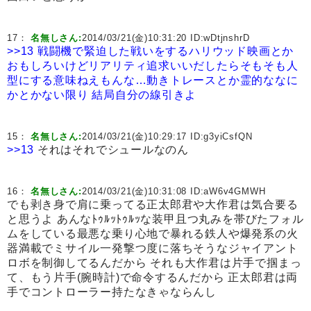
17：
名無しさん:
2014/03/21(金)10:31:20 ID:
wDtjnshrD
>>13
戦闘機で緊迫した戦いをするハリウッド映画とか
おもしろいけど
リアリティ追求いいだしたらそもそも人
型にする意味ねえもんな…動きトレースとか霊的ななに
かとかない限り
結局自分の線引きよ
15：
名無しさん:
2014/03/21(金)10:29:17 ID:
g3yiCsfQN
>>13
それはそれでシュールなのん
16：
名無しさん:
2014/03/21(金)10:31:08 ID:
aW6v4GMWH
でも剥き身で肩に乗ってる正太郎君や大作君は気合要る
と思うよ あんなﾄｩﾙｯﾄｩﾙｯな装甲且つ丸みを帯びたフォル
ムをしている最悪な乗り心地で暴れる鉄人や爆発系の火
器満載でミサイル一発撃つ度に落ちそうなジャイアント
ロボを制御してるんだから それも大作君は片手で掴まっ
て、もう片手(腕時計)で命令するんだから 正太郎君は両
手でコントローラー持たなきゃならんし