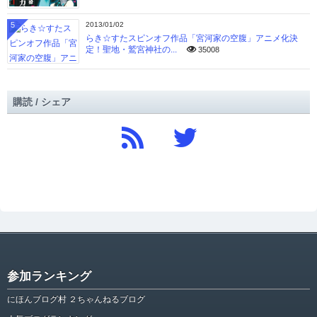
5
2013/01/02
らき☆すたスピンオフ作品「宮河家の空腹」アニメ化決
定！聖地・鷲宮神社の...
35008
購読 / シェア
参加ランキング
にほんブログ村 ２ちゃんねるブログ