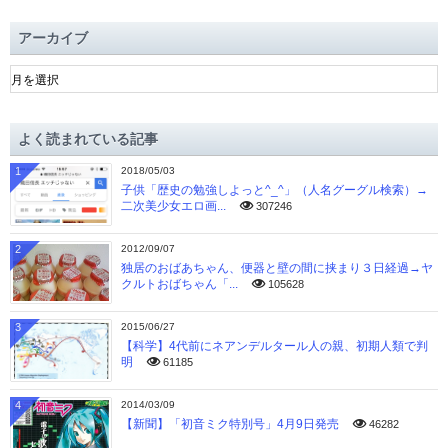
アーカイブ
ア
ー
カ
イ
よく読まれている記事
ブ
1
2018/05/03
子供「歴史の勉強しよっと^_^」（人名グーグル検索）→
二次美少女エロ画...
307246
2
2012/09/07
独居のおばあちゃん、便器と壁の間に挟まり３日経過→ヤ
クルトおばちゃん「...
105628
3
2015/06/27
【科学】4代前にネアンデルタール人の親、初期人類で判
明
61185
4
2014/03/09
【新聞】「初音ミク特別号」4月9日発売
46282