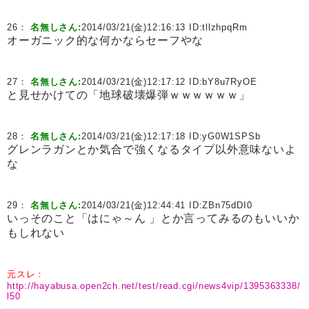
26：
名無しさん:
2014/03/21(金)12:16:13 ID:
tllzhpqRm
オーガニック的な何かならセーフやな
27：
名無しさん:
2014/03/21(金)12:17:12 ID:
bY8u7RyOE
と見せかけての「地球破壊爆弾ｗｗｗｗｗｗ」
28：
名無しさん:
2014/03/21(金)12:17:18 ID:
yG0W1SPSb
グレンラガンとか気合で強くなるタイプ以外意味ないよ
な
29：
名無しさん:
2014/03/21(金)12:44:41 ID:
ZBn75dDI0
いっそのこと「はにゃ～ん 」とか言ってみるのもいいか
もしれない
元スレ：
http://hayabusa.open2ch.net/test/read.cgi/news4vip/1395363338/
l50