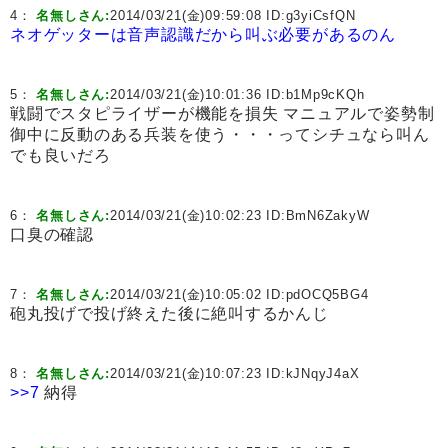
4：
名無しさん:
2014/03/21(金)09:59:08 ID:
g3yiCsfQN
ネオゲッターは音声認識だから叫ぶ必要があるのん
5：
名無しさん:
2014/03/21(金)10:01:36 ID:
b1Mp9cKQh
戦闘でスタピライザーが機能を損失 マニュアルで姿勢制
御中に反動のある兵装を使う・・・ってシチュなら叫ん
でも良いだろ
6：
名無しさん:
2014/03/21(金)10:02:23 ID:
BmN6ZakyW
口臭の確認
7：
名無しさん:
2014/03/21(金)10:05:02 ID:
pdOCQ5BG4
砲丸投げで投げ終えた後に絶叫するかんじ
8：
名無しさん:
2014/03/21(金)10:07:23 ID:
kJNqyJ4aX
>>7
納得