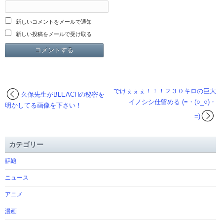
新しいコメントをメールで通知
新しい投稿をメールで受け取る
でけぇぇぇ！！！２３０キロの巨大
久保先生がBLEACHの秘密を
イノシシ仕留める (=・(○_○)・
明かしてる画像を下さい！
=)
カテゴリー
話題
ニュース
アニメ
漫画