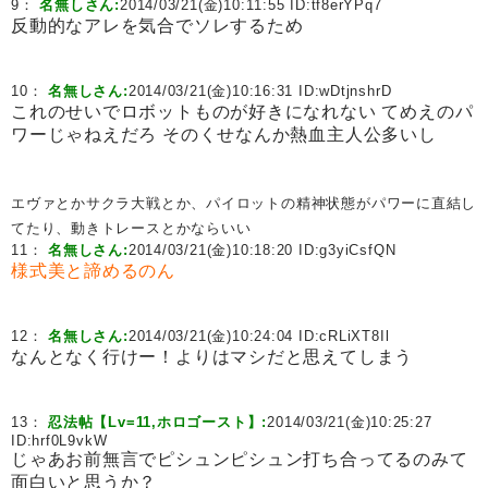
9：
名無しさん:
2014/03/21(金)10:11:55 ID:
tf8erYPq7
反動的なアレを気合でソレするため
10：
名無しさん:
2014/03/21(金)10:16:31 ID:
wDtjnshrD
これのせいでロボットものが好きになれない てめえのパ
ワーじゃねえだろ そのくせなんか熱血主人公多いし
エヴァとかサクラ大戦とか、パイロットの精神状態がパワーに直結し
てたり、動きトレースとかならいい
11：
名無しさん:
2014/03/21(金)10:18:20 ID:
g3yiCsfQN
様式美と諦めるのん
12：
名無しさん:
2014/03/21(金)10:24:04 ID:
cRLiXT8Il
なんとなく行けー！よりはマシだと思えてしまう
13：
忍法帖【Lv=11,ホロゴースト】:
2014/03/21(金)10:25:27
ID:
hrf0L9vkW
じゃあお前無言でピシュンピシュン打ち合ってるのみて
面白いと思うか？