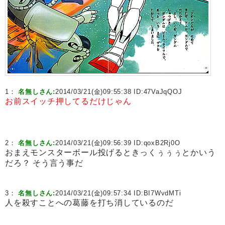
1：
名無しさん:
2014/03/21(金)09:55:38 ID:
47VaJqQOJ
お前スイッチ押してるだけじゃん
2：
名無しさん:
2014/03/21(金)09:56:39 ID:
qoxB2Rj0O
おまえモンスターボール投げるときっくぅぅぅとかいう
だろ？ そう言う事だ
3：
名無しさん:
2014/03/21(金)09:57:34 ID:
BI7WvdMTi
人を殺すことへの葛藤を打ち消しているのだ