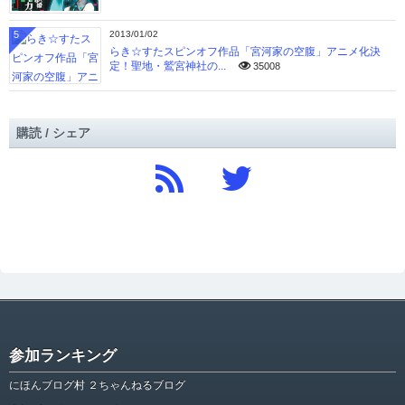
5
2013/01/02
らき☆すたスピンオフ作品「宮河家の空腹」アニメ化決
定！聖地・鷲宮神社の...
35008
購読 / シェア
参加ランキング
にほんブログ村 ２ちゃんねるブログ