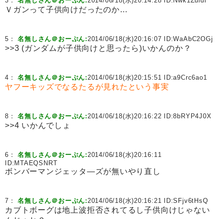
3：
名無しさん＠おーぷん:
2014/06/18(水)20:14:28 ID:
Nwk1ZuidI
Ｖガンって子供向けだったのか…
5：
名無しさん＠おーぷん:
2014/06/18(水)20:16:07 ID:
WaAbC2OGj
>>3 (ガンダムが子供向けと思ったら)いかんのか？
4：
名無しさん＠おーぷん:
2014/06/18(水)20:15:51 ID:
a9Crc6ao1
ヤフーキッズでなるたるが見れたという事実
8：
名無しさん＠おーぷん:
2014/06/18(水)20:16:22 ID:
8bRYP4J0X
>>4 いかんでしょ
6：
名無しさん＠おーぷん:
2014/06/18(水)20:16:11
ID:
MTAEQSNRT
ボンバーマンジェッタ―ズが無いやり直し
7：
名無しさん＠おーぷん:
2014/06/18(水)20:16:21 ID:
SFjv6tHsQ
カブトボーグは地上波拒否されてるし子供向けじゃない