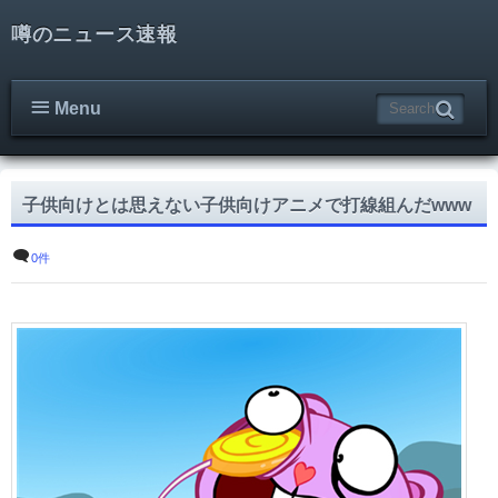
噂のニュース速報
Menu
子供向けとは思えない子供向けアニメで打線組んだwww
0件