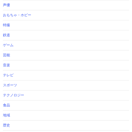
声優
おもちゃ・ホビー
特撮
鉄道
ゲーム
芸能
音楽
テレビ
スポーツ
テクノロジー
食品
地域
歴史