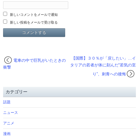
新しいコメントをメールで通知
新しい投稿をメールで受け取る
【国際】３０％が「戻したい」…イ
電車の中で巨乳がいたときの
タリアの若者が体に刻んだ“若気の至
衝撃
り”、刺青への後悔
カテゴリー
話題
ニュース
アニメ
漫画