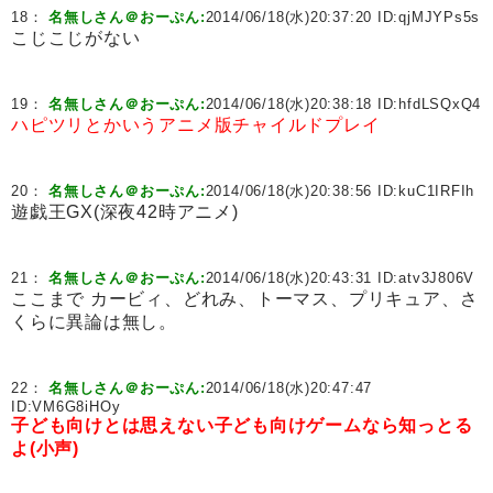
18：
名無しさん＠おーぷん:
2014/06/18(水)20:37:20 ID:
qjMJYPs5s
こじこじがない
19：
名無しさん＠おーぷん:
2014/06/18(水)20:38:18 ID:
hfdLSQxQ4
ハピツリとかいうアニメ版チャイルドプレイ
20：
名無しさん＠おーぷん:
2014/06/18(水)20:38:56 ID:
kuC1IRFIh
遊戯王GX(深夜42時アニメ)
21：
名無しさん＠おーぷん:
2014/06/18(水)20:43:31 ID:
atv3J806V
ここまで カービィ、どれみ、トーマス、プリキュア、さ
くらに異論は無し。
22：
名無しさん＠おーぷん:
2014/06/18(水)20:47:47
ID:
VM6G8iHOy
子ども向けとは思えない子ども向けゲームなら知っとる
よ(小声)