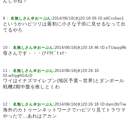
んじゃね？
9：
名無しさん＠おーぷん:
2014/06/18(水)20:18:06 ID:
a9Crc6ao1
というかハピツリは最初に小さな子供に見せるなって出
てるやろ
10：
名無しさん＠おーぷん:
2014/06/18(水)20:18:46 ID:
sTUaujqRk
母さんです・・・(ﾅﾏｸﾋﾞﾋｮｲｰ
11：
名無しさん＠おーぷん:
2014/06/18(水)20:26:10
ID:
wXqqHG4zD
ワイはイナズマイレブン(地区予選～世界)とダンボール
戦機2期中盤を推しとくわ
12：
名無しさん＠おーぷん:
2014/06/18(水)20:26:18 ID:
dam2btTiw
海外のカトゥーンネットワークでハピツリ見てトラウマ
やったで…あれはアカン