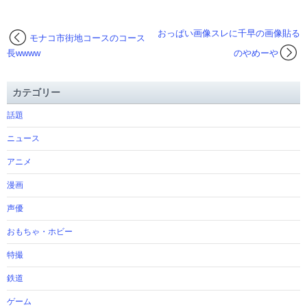
おっぱい画像スレに千早の画像貼る
モナコ市街地コースのコース
長wwww
のやめーや
カテゴリー
話題
ニュース
アニメ
漫画
声優
おもちゃ・ホビー
特撮
鉄道
ゲーム