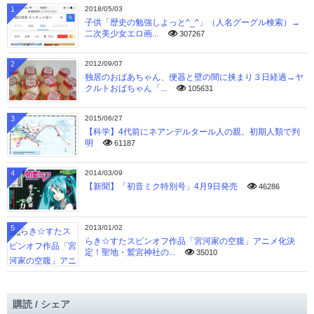
1
2018/05/03
子供「歴史の勉強しよっと^_^」（人名グーグル検索）→
二次美少女エロ画...
307267
2
2012/09/07
独居のおばあちゃん、便器と壁の間に挟まり３日経過→ヤ
クルトおばちゃん「...
105631
3
2015/06/27
【科学】4代前にネアンデルタール人の親、初期人類で判
明
61187
4
2014/03/09
【新聞】「初音ミク特別号」4月9日発売
46286
5
2013/01/02
らき☆すたスピンオフ作品「宮河家の空腹」アニメ化決
定！聖地・鷲宮神社の...
35010
購読 / シェア