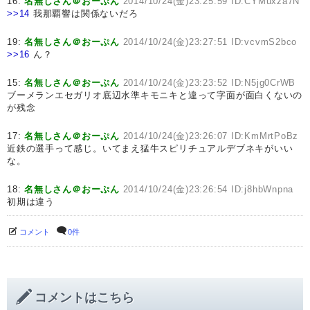
16:
名無しさん＠おーぷん
2014/10/24(金)23:25:59 ID:CYMuxza7N
>>14
我那覇響は関係ないだろ
19:
名無しさん＠おーぷん
2014/10/24(金)23:27:51 ID:vcvmS2bco
>>16
ん？
15:
名無しさん＠おーぷん
2014/10/24(金)23:23:52 ID:N5jg0CrWB
ブーメランエセガリオ底辺水準キモニキと違って字面が面白くないの
が残念
17:
名無しさん＠おーぷん
2014/10/24(金)23:26:07 ID:KmMrtPoBz
近鉄の選手って感じ。いてまえ猛牛スピリチュアルデブネキがいい
な。
18:
名無しさん＠おーぷん
2014/10/24(金)23:26:54 ID:j8hbWnpna
初期は違う
コメント
0件
コメントはこちら