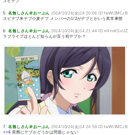
スピデブ
5:
名無しさん＠おーぷん
2014/10/24(金)14:20:06 ID:fwWt3MCcB
スピデブ米デブ小麦デブ メンバーの1/3がデブとかいう異常事態
6:
名無しさん＠おーぷん
2014/10/24(金)14:21:44 ID:mFrnKSvUZ
ラブライブほとんど知らんが言う程デブか？
7:
名無しさん＠おーぷん
2014/10/24(金)14:24:59 ID:fwWt3MCcB
>>6
実際にデブかどうかは問題じゃない