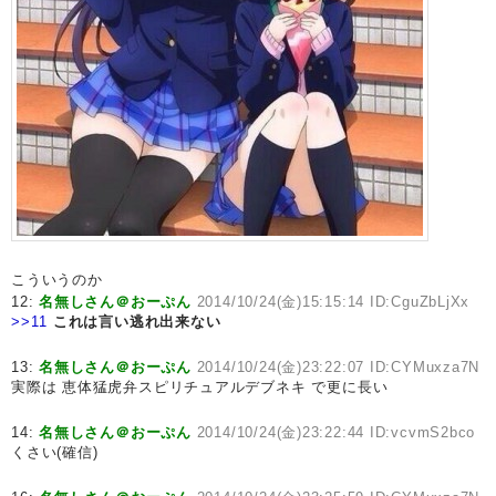
こういうのか
12:
名無しさん＠おーぷん
2014/10/24(金)15:15:14 ID:CguZbLjXx
>>11
これは言い逃れ出来ない
13:
名無しさん＠おーぷん
2014/10/24(金)23:22:07 ID:CYMuxza7N
実際は 恵体猛虎弁スピリチュアルデブネキ で更に長い
14:
名無しさん＠おーぷん
2014/10/24(金)23:22:44 ID:vcvmS2bco
くさい(確信)