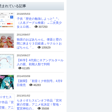
読まれている記事
2018/05/03
子供「歴史の勉強しよっと^_^」
（人名グーグル検索）→二次美少
女エロ画...
307250
2012/09/07
独居のおばあちゃん、便器と壁の
間に挟まり３日経過→ヤクルトお
ばちゃん「...
105629
2015/06/27
【科学】4代前にネアンデルタール
人の親、初期人類で判明
61185
2014/03/09
【新聞】「初音ミク特別号」4月9
日発売
46283
2013/01/02
らき☆すたスピンオフ作品「宮河
家の空腹」アニメ化決定！聖地・
鷲宮神社の...
35008