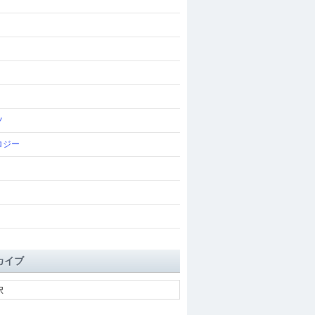
ツ
ロジー
カイブ