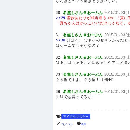
さんほどのぐう聖はそうはいない。
30:
名無しさん＠おーぷん
2015/01/03(土
>>29
雪歩あたりが相当違う
特に「真に
「真ちゃんはかっこいいだけじゃなく、
31:
名無しさん＠おーぷん
2015/01/03(土
>>30
ほほぅ。 でもそのセリフからだと
はゲームでもそうなの？
32:
名無しさん＠おーぷん
2015/01/03(土
はるちはもあるけどゆきまこやアニメほど
33:
名無しさん＠おーぷん
2015/01/03(土
ぐう聖ですよ、ぐう聖！ や春N1
36:
名無しさん＠おーぷん
2015/01/03(土
団結でも言ってるな
アイドルマスター
コメント
0件