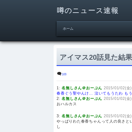
噂のニュース速報
ホーム
アイマス20話見た結果
0件
1:
名無しさん＠おーぷん
2015/01/02(金)
春香ぐう聖やんけ… 泣いてもうたわ
も
2:
名無しさん＠おーぷん
2015/01/02(金)
おハルカス
3:
名無しさん＠おーぷん
2015/01/02(金)
やっぱりわた春香ちゃんって人の良さと
し