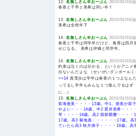
12:
名無しさん＠おーぷん
2015/01/02(金
春香と千早と美希は同い年？
13:
名無しさん＠おーぷん
2015/01/02(金
美希は全然年下
14:
名無しさん＠おーぷん
2015/01/02(金
春香と千早は同学年だけど、春香は四月
せになる。 美希は伊織と同学年。
16:
名無しさん＠おーぷん
2015/01/02(金
約束は泣くのは分かる、というかアニメ
出ないんだよな （せいぜいダンボールく
>>14
真雪歩は学年は春香の１つ上なんだ
ってるし学年もみんな１つ進んでるはず
に…）
15:
名無しさん＠おーぷん
2015/01/02(金
双海亜美・・・・13歳。中1。亜美が双
やよい・・・14歳。中2
星井美希・・・・
早・・・・16歳。高2
我那覇響・・・・1
17歳。高3
菊地真・・・・・・17歳。高
ていたら高3
秋月律子・・・・19歳。高