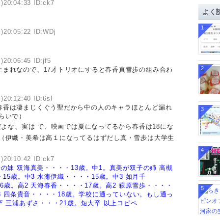
)20:04:33 ID:ck7
イ
よく
ブ
1
)20:05:22 ID:WDj
)20:06:45 ID:jf5
2
生まれなので、17才トリオにすると春香真雪歩の組み合わ
)20:12:40 ID:6sl
春香は凄まじくぐう聖だから中の人のキャラほとんど漏れ
3
らいで）
よな、実は で、映画では夏になってるから春香は18にな
 （伊織・美希は高１になってるはずだし真・雪歩は大学生
4
)20:10:42 ID:ck7
子の妹
双海真美・・・・13歳。中1。真美が双子の姉
高槻
15歳。中3
水瀬伊織・・・・15歳。中3
如月千
6歳。高2
天海春香・・・・17歳。高2
萩原雪歩・・・・
5
3
四条貴音・・・・18歳。学校に通っていない。もし通っ
卒
三浦あずさ・・・21歳。短大卒
以上コピペ