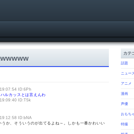
カテ
wwwww
話題
ニュー
アニメ
19:07:54 ID:6Ph
漫画
うハルカッスとは言えんわ
19:09:40 ID:T5k
声優
おもち
19:12:58 ID:bNA
いうか、そういうのが出てるよね～。しかも一番かわいい
特撮