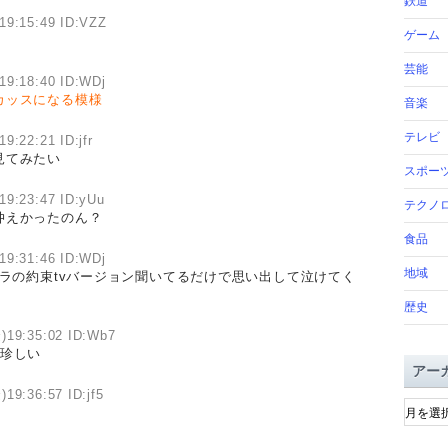
鉄道
19:15:49 ID:VZZ
ゲーム
芸能
19:18:40 ID:WDj
カッスになる模様
音楽
テレビ
9:22:21 ID:jfr
見てみたい
スポー
19:23:47 ID:yUu
テクノ
仲えかったのん？
食品
19:31:46 ID:WDj
地域
トラの約束tvバージョン聞いてるだけで思い出して泣けてく
歴史
)19:35:02 ID:Wb7
。珍しい
アー
)19:36:57 ID:jf5
ア
ー
カ