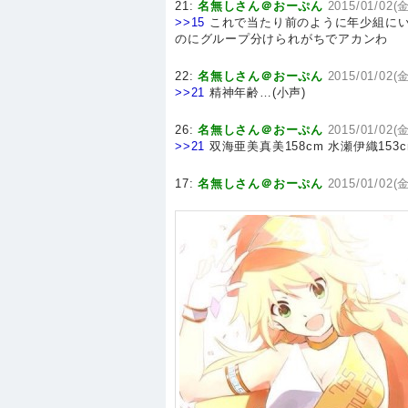
21:
名無しさん＠おーぷん
2015/01/02(金
>>15
これで当たり前のように年少組にい
のにグループ分けられがちでアカンわ
22:
名無しさん＠おーぷん
2015/01/02(金
>>21
精神年齢…(小声)
26:
名無しさん＠おーぷん
2015/01/02(金
>>21
双海亜美真美158cm 水瀬伊織153c
17:
名無しさん＠おーぷん
2015/01/02(金)