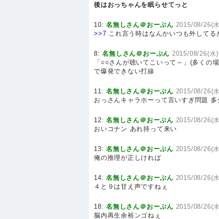
後はおっちゃんを眠らせてっと
10:
名無しさん＠おーぷん
2015/08/26(水
>>7
これ言う時はなんかいつも外してる
8:
名無しさん＠おーぷん
2015/08/26(水)
「○○さんが聴いてこいって～」(多くの
で爆発できない打線
11:
名無しさん＠おーぷん
2015/08/26(水
おっさんキャラホーって言いすぎ問題 
12:
名無しさん＠おーぷん
2015/08/26(水
おいコナン あれ持って来い
13:
名無しさん＠おーぷん
2015/08/26(水
俺の推理が正しければ
14:
名無しさん＠おーぷん
2015/08/26(水
４と９は甘え声ですねぇ
18:
名無しさん＠おーぷん
2015/08/26(水
脳内再生余裕ンゴねぇ