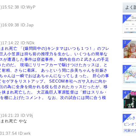
イ
)15:52:38 ID:WyP
よく
ブ
1
)16:09:38 ID:Jap
2
)17:14:22 ID:NDk
挟まれ死亡
「(爆問田中の)キンタマはいつも１つ！」のフレ
巨人小笠原は持ち前の推理力を生かし、いくつもの簡単な
スが遭遇した事件は窃盗事件。
都内在住のＺ武さんの手足
きたのだ。
現場にリリーフカーで駆けつけたカッスは、と
3
て射精、さらに着床。
あっという間に歩美ちゃんを妊娠さ
ちゃんは一瞬でおばあちゃんになってしまった。
肝心の事
てセゲヲをリストアップ。
SECOM本社へガサ入れに向か
伝の為に全身を焼かれる役も任されたカッスだったが、移
を挟まれ死亡した。
大正義巨人軍原監督は「鯉はスリル・
4
自分を棚に上げたコメント。
なお、次の試合には間に合う模
)16:21:23 ID:V9j
5
まれ死亡 やな
01:37:54 ID:wrk