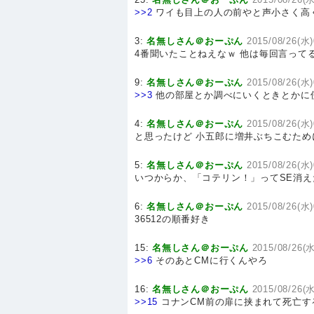
>>2
ワイも目上の人の前やと声小さく高
3:
名無しさん＠おーぷん
2015/08/26(水)
4番聞いたことねえなｗ 他は毎回言って
9:
名無しさん＠おーぷん
2015/08/26(水)
>>3
他の部屋とか調べにいくときとかに
4:
名無しさん＠おーぷん
2015/08/26(水)
と思ったけど 小五郎に増井ぶちこむため
5:
名無しさん＠おーぷん
2015/08/26(水)
いつからか、「コテリン！」ってSE消え
6:
名無しさん＠おーぷん
2015/08/26(水)
36512の順番好き
15:
名無しさん＠おーぷん
2015/08/26(水
>>6
そのあとCMに行くんやろ
16:
名無しさん＠おーぷん
2015/08/26(水
>>15
コナンCM前の扉に挟まれて死亡す