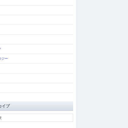
ツ
ロジー
カイブ