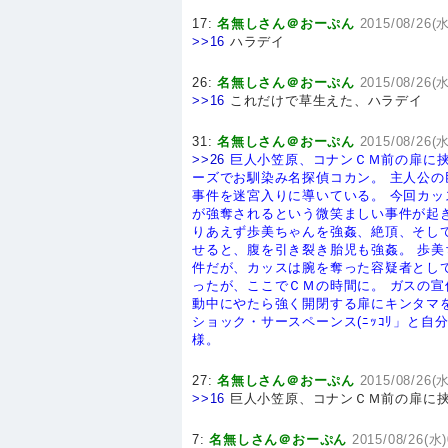
17:
名無しさん＠おーぷん
2015/08/26(水
>>16
ハラデイ
26:
名無しさん＠おーぷん
2015/08/26(水
>>16
これだけで草生えた、ハラデイ
31:
名無しさん＠おーぷん
2015/08/26(水
>>26
巨人小笠原、コナンＣＭ前の扉に
ーズでお馴染み名探偵コカン。
主人公の
事件を迷宮入りに導いている。
今回カッ
が強奪されるという微笑ましい事件が起
りあえず歩美ちゃんを強姦、絶頂、そし
せると、腹を引き裂き胎児も強姦。
歩美
件だが、カッスは腕を奪った容疑者とし
ったが、ここでＣＭの時間に。
ガスの宣
動中にやたら強く開閉する扉にキンタマ
ショック・サースペーンス(ﾆｯｺﾘ」と
様。
27:
名無しさん＠おーぷん
2015/08/26(水
>>16
巨人小笠原、コナンＣＭ前の扉に挟
7:
名無しさん＠おーぷん
2015/08/26(水)