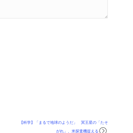
【科学】「まるで地球のようだ」 冥王星の「たそ
がれ」、米探査機捉える