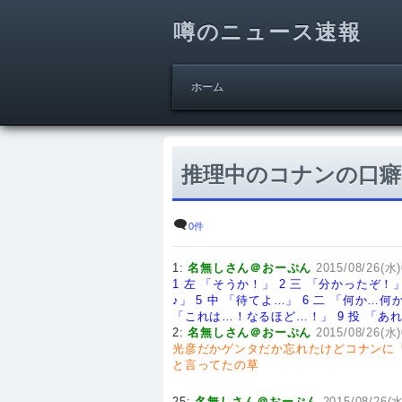
噂のニュース速報
ホーム
推理中のコナンの口癖
0件
1:
名無しさん＠おーぷん
2015/08/26(水)
1 左 「そうか！」
2 三 「分かったぞ！
♪」
5 中 「待てよ…」
6 二 「何か…何
「これは…！なるほど…！」
9 投 「
2:
名無しさん＠おーぷん
2015/08/26(水)
光彦だかゲンタだか忘れたけどコナンに
と言ってたの草
25:
名無しさん＠おーぷん
2015/08/26(水