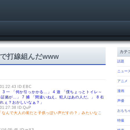
カテ
で打線組んだwww
話題
ニュー
アニメ
01:22:43 ID:EBC
漫画
」
3 一 「何か引っかかる…」
4 遊 「僕ちょっとトイレ～
か証拠が…」
7 捕 「間違いねえ。犯人はあの人だ。」
8 右
声優
あれれぇ？おかしいなぁ？」
01:27:38 ID:QuP
おもち
「なんで大人の前だと子供っぽい声だすの？」みたいなこ
特撮
)16:05:45 ID:mX3