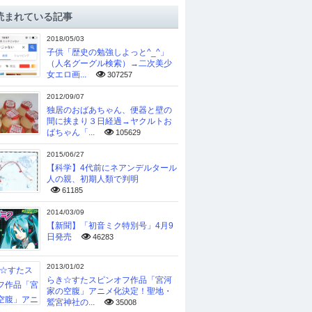
読まれている記事
2018/05/03
子供「歴史の勉強しよっと^_^」
（人名グーグル検索）→二次美少
女エロ画...
307257
2012/09/07
独居のおばあちゃん、便器と壁の
間に挟まり３日経過→ヤクルトお
ばちゃん「...
105629
2015/06/27
【科学】4代前にネアンデルタール
人の親、初期人類で判明
61185
2014/03/09
【新聞】「初音ミク特別号」4月9
日発売
46283
2013/01/02
らき☆すたスピンオフ作品「宮河
家の空腹」アニメ化決定！聖地・
鷲宮神社の...
35008