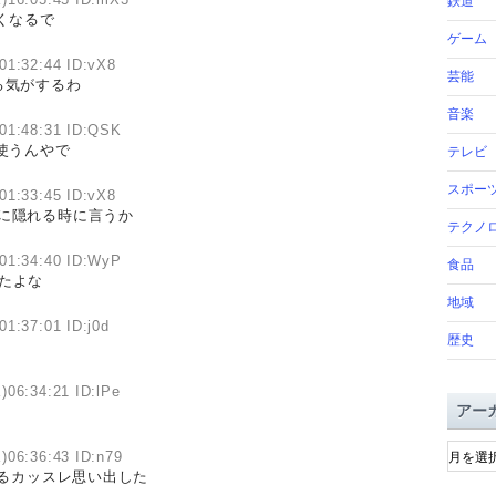
鉄道
くなるで
ゲーム
01:32:44 ID:vX8
芸能
る気がするわ
音楽
01:48:31 ID:QSK
使うんやで
テレビ
スポー
01:33:45 ID:vX8
に隠れる時に言うか
テクノ
01:34:40 ID:WyP
食品
たよな
地域
01:37:01 ID:j0d
歴史
)06:34:21 ID:lPe
アー
ア
)06:36:43 ID:n79
ー
るカッスレ思い出した
カ