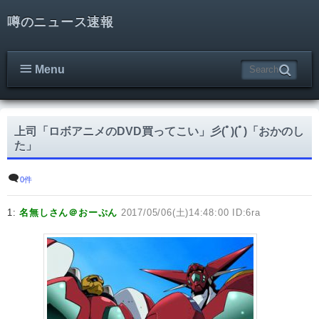
噂のニュース速報
Menu
上司「ロボアニメのDVD買ってこい」彡(ﾟ)(ﾟ)「おかのし
た」
0件
1:
名無しさん＠おーぷん
2017/05/06(土)14:48:00 ID:6ra