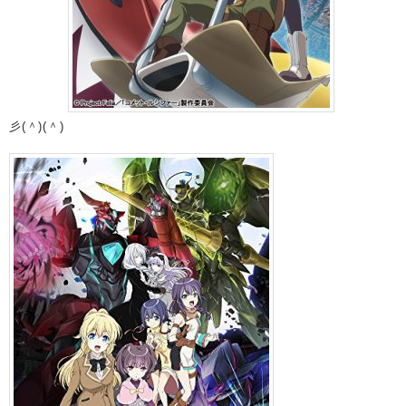
彡(＾)(＾)