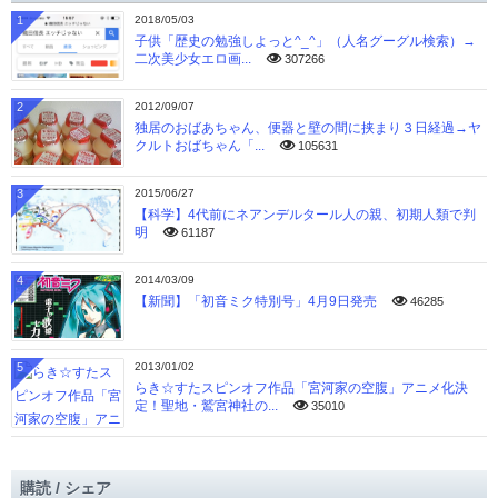
1
2018/05/03
子供「歴史の勉強しよっと^_^」（人名グーグル検索）→
二次美少女エロ画...
307266
2
2012/09/07
独居のおばあちゃん、便器と壁の間に挟まり３日経過→ヤ
クルトおばちゃん「...
105631
3
2015/06/27
【科学】4代前にネアンデルタール人の親、初期人類で判
明
61187
4
2014/03/09
【新聞】「初音ミク特別号」4月9日発売
46285
5
2013/01/02
らき☆すたスピンオフ作品「宮河家の空腹」アニメ化決
定！聖地・鷲宮神社の...
35010
購読 / シェア