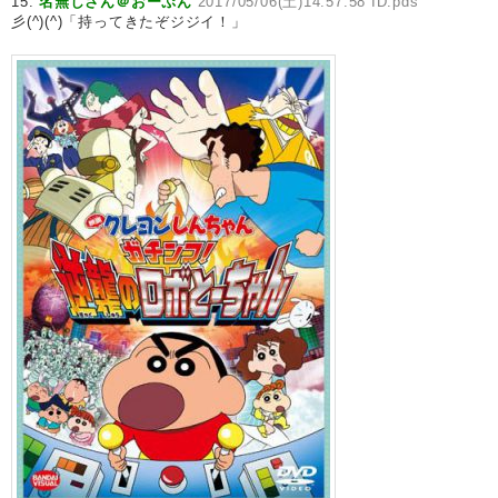
15:
名無しさん＠おーぷん
2017/05/06(土)14:57:58 ID:pds
彡(^)(^)「持ってきたぞジジイ！」