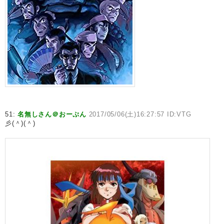
51:
名無しさん＠おーぷん
2017/05/06(土)16:27:57 ID:VTG
彡(＾)(＾)