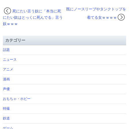
既にノースリーブやタンクトップを
死にたい言う奴に「本当に死
にたい奴はとっくに死んでる」言う
着てる女ｗｗｗｗ
奴ｗｗｗ
カテゴリー
話題
ニュース
アニメ
漫画
声優
おもちゃ・ホビー
特撮
鉄道
ゲーム