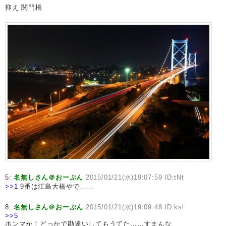
抑え 関門橋
5:
名無しさん＠おーぷん
2015/01/21(水)19:07:59 ID:tNt
>>1
9番は江島大橋やで……
8:
名無しさん＠おーぷん
2015/01/21(水)19:09:48 ID:ksl
>>5
ホンマか！どっかで勘違いしてもうてた……すまんな