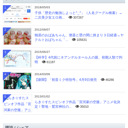
1
2018/05/03
子供「歴史の勉強しよっと^_^」（人名グーグル検索）→
二次美少女エロ画...
307267
2
2012/09/07
独居のおばあちゃん、便器と壁の間に挟まり３日経過→ヤ
クルトおばちゃん「...
105631
3
2015/06/27
【科学】4代前にネアンデルタール人の親、初期人類で判
明
61187
4
2014/03/09
【新聞】「初音ミク特別号」4月9日発売
46286
5
2013/01/02
らき☆すたスピンオフ作品「宮河家の空腹」アニメ化決
定！聖地・鷲宮神社の...
35010
購読 / シェア