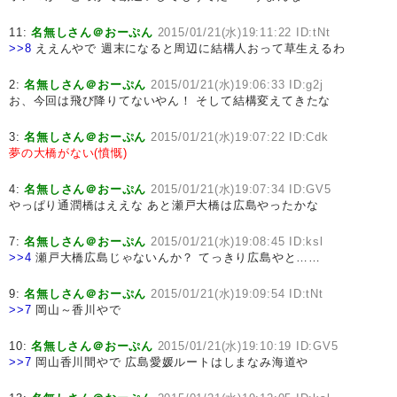
11:
名無しさん＠おーぷん
2015/01/21(水)19:11:22 ID:tNt
>>8
ええんやで 週末になると周辺に結構人おって草生えるわ
2:
名無しさん＠おーぷん
2015/01/21(水)19:06:33 ID:g2j
お、今回は飛び降りてないやん！ そして結構変えてきたな
3:
名無しさん＠おーぷん
2015/01/21(水)19:07:22 ID:Cdk
夢の大橋がない(憤慨)
4:
名無しさん＠おーぷん
2015/01/21(水)19:07:34 ID:GV5
やっぱり通潤橋はええな あと瀬戸大橋は広島やったかな
7:
名無しさん＠おーぷん
2015/01/21(水)19:08:45 ID:ksl
>>4
瀬戸大橋広島じゃないんか？ てっきり広島やと……
9:
名無しさん＠おーぷん
2015/01/21(水)19:09:54 ID:tNt
>>7
岡山～香川やで
10:
名無しさん＠おーぷん
2015/01/21(水)19:10:19 ID:GV5
>>7
岡山香川間やで 広島愛媛ルートはしまなみ海道や