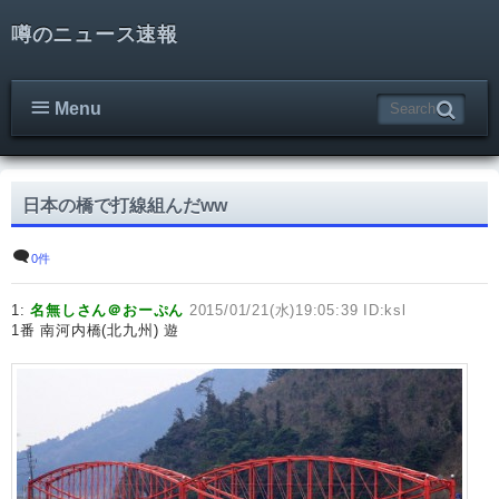
噂のニュース速報
Menu
日本の橋で打線組んだww
0件
1:
名無しさん＠おーぷん
2015/01/21(水)19:05:39 ID:ksl
1番 南河内橋(北九州) 遊