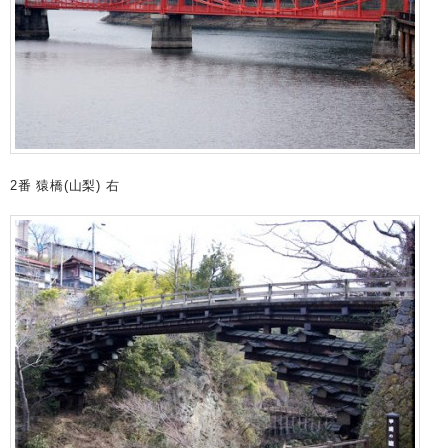
2番 猿橋(山梨) 右