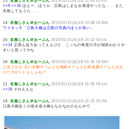
13:
名無しさん＠おーぷん
2015/01/21(水)19:12:05 ID:ksl
>>9
>>10
ほえー、ほうか、広島はしまなみ海道やったな…… また
失敗してもうた……
14:
名無しさん＠おーぷん
2015/01/21(水)19:13:08 ID:B6t
ワイオッチ「江島大橋は正面の写真のほうが良い」
16:
名無しさん＠おーぷん
2015/01/21(水)19:14:12 ID:ksl
>>14
正面も迫力あってええけど、こっちの角度の方が傾斜わかりや
すいと思ってやな
18:
名無しさん＠おーぷん
2015/01/21(水)19:15:35 ID:DKt
と言うかさ
古い木橋チームとか海峡チームとか鉄道橋チームとか分
けた方がいいんじゃね？
21:
名無しさん＠おーぷん
2015/01/21(水)19:16:38 ID:ksl
>>18
それええな
19:
名無しさん＠おーぷん
2015/01/21(水)19:16:25 ID:tNt
江島大橋近くの境水道大橋もなかなかのもんやで