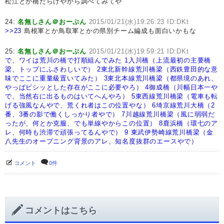
松江とか橋だらけやから調べてみてや
24:
名無しさん＠おーぷん
2015/01/21(水)19:26:23 ID:DKt
>>23
島根軍とか鳥取軍とかの県別チーム編成も面白いかもな
25:
名無しさん＠おーぷん
2015/01/21(水)19:59:21 ID:DKt
で、ワイは荒川の橋で打順組んでみた
1入川橋（上流最初の主要橋
梁、トップにふさわしいで）
2東北新幹線荒川橋梁（西鉄豊田的な意
味でここに重量級置いてみた）
3東北本線荒川橋梁（都県境のあれ、
やっぱビシッとした存在がここに必要やろ）
4御成橋（川幅日本一や
で、当然右に出るものはいてへんやろ）
5東西線荒川橋梁（電車も転
げる強風なんやで、荒くれ者はこの位置やな）
6埼京線荒川大橋（2
番、3番の影で働くしっかり者やで）
7川越線荒川橋梁（風に弱弱だ
ったが、何とか克服、でも単線やからこの位置）
8鹿浜橋（環七のア
レ、何時も渋滞で頑張ってるんやで）
9 東武伊勢崎線荒川橋梁（金
八先生のオープニング背景のアレ、知名度抜群のエースやで）
コメント
0件
コメントはこちら