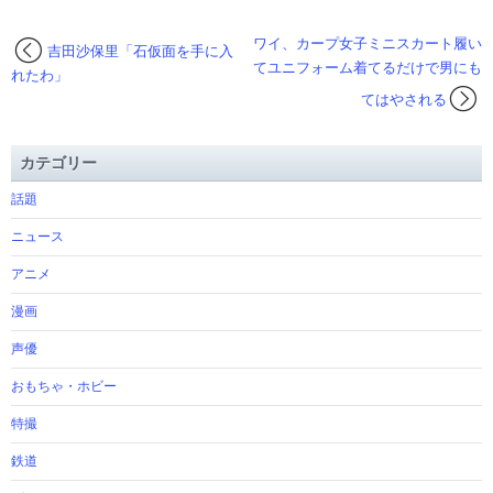
ワイ、カープ女子ミニスカート履い
吉田沙保里「石仮面を手に入
てユニフォーム着てるだけで男にも
れたわ」
てはやされる
カテゴリー
話題
ニュース
アニメ
漫画
声優
おもちゃ・ホビー
特撮
鉄道