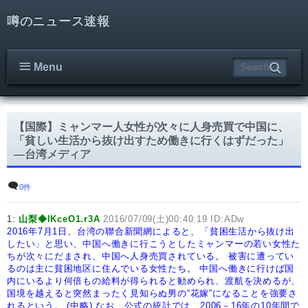
噂のニュース速報
Menu
【国際】ミャンマー人女性が次々に人身売買で中国に、
「貧しい生活から抜け出すため働きに行くはずだった」
―台湾メディア
0件
1:
山梨◆lKceO1.r3A
2016/07/09(土)00:40:19 ID:ADw
2016年7月1日、台湾の聯合新聞網によると、「貧困生活から抜け出
したい」と思い、中国へ働きに行こうとしたミャンマーの若い女性た
ちが次々にだまされ、中国へ人身売買されている。
被害に遭ってい
るのは主に貧困地区に住んでいる女性たち。
中国へ働きに行けば国
内にいるより何倍もの給料が得られると勧められ、渡航を決めるが、
国境を越えると突然まったく見知らぬ男の“花嫁”になることを強要さ
れるという。
(中略)
なお、公式の統計では、2006－16年の10年間で