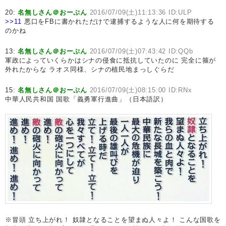
20:
名無しさん＠おーぷん
2016/07/09(土)11:13:36 ID:ULP
>>11
悪口をFBに書かれただけで逮捕するような人に何を期待する
のかね
13:
名無しさん＠おーぷん
2016/07/09(土)07:43:42 ID:QQb
軍政によっていくらかはシナの侵食に抵抗していたのに 完全に箍が
外れたからな ラオス同様、シナの植民地まっしぐらだ
15:
名無しさん＠おーぷん
2016/07/09(土)08:15:00 ID:RNx
中華人民共和国 国歌「義勇軍行進曲」（日本語訳）
※冒頭 立ち上がれ！ 奴隷となることを望まぬ人々よ！ こんな国歌を