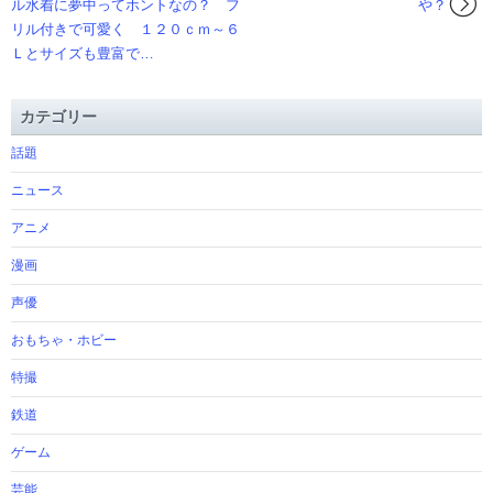
ル水着に夢中ってホントなの？ フ
や？
リル付きで可愛く １２０ｃｍ～６
Ｌとサイズも豊富で…
カテゴリー
話題
ニュース
アニメ
漫画
声優
おもちゃ・ホビー
特撮
鉄道
ゲーム
芸能