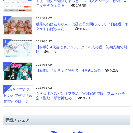
子供「歴史の勉強しよっと^_^」（人名グーグル検索）→
二次美少女エロ画...
307281
2
2012/09/07
独居のおばあちゃん、便器と壁の間に挟まり３日経過→ヤ
クルトおばちゃん「...
105632
3
2015/06/27
【科学】4代前にネアンデルタール人の親、初期人類で判
明
61188
4
2014/03/09
【新聞】「初音ミク特別号」4月9日発売
46287
5
2013/01/02
らき☆すたスピンオフ作品「宮河家の空腹」アニメ化決
定！聖地・鷲宮神社の...
35011
購読 / シェア