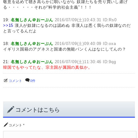
敬意を込めて聴き高らかに唄いながら 奴隷たちを売り買いし虐げ
る・・・ ・・・それが“科学的社会主義”！！！
19:
名無しさん＠おーぷん
2016/07/09(土)10:43:31 ID:Rs0
>>15
漢人が奴隷になるのは認めぬ 非漢人は悉く我らの奴隷なのだ
と言ってるんだよ
18:
名無しさん＠おーぷん
2016/07/09(土)09:40:09 ID:oxa
イギリス国籍のアグネスと国連の無能パンくんはなにしてんの？
21:
名無しさん＠おーぷん
2016/07/09(土)11:30:46 ID:9qg
韓国でもやってたな、宗主国が属国の真似か。
コメント
0件
コメントはこちら
コメント
*