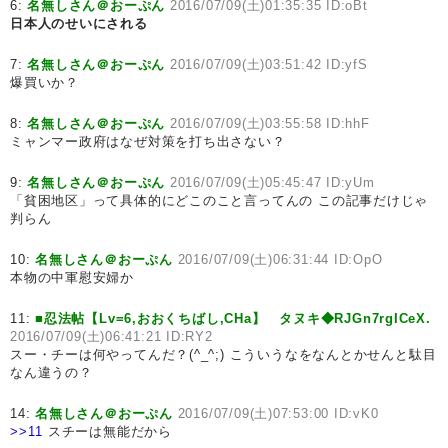
6:
名無しさん＠おーぷん
2016/07/09(土)01:35:35 ID:oBt
日本人のせいにされる
7:
名無しさん＠おーぷん
2016/07/09(土)03:51:42 ID:yfS
爆買いか？
8:
名無しさん＠おーぷん
2016/07/09(土)03:55:58 ID:hhF
ミャンマー政府はなぜ対策を打ち出さない？
9:
名無しさん＠おーぷん
2016/07/09(土)05:45:47 ID:yUm
「貧困地区」って具体的にどこのこと言ってんの この記事だけじゃ
判らん
10:
名無しさん＠おーぷん
2016/07/09(土)06:31:44 ID:OpO
本物の中軍慰安婦か
11:
■忍法帖【Lv=6,おおくちばし,CHa】 タヌキ◆RJGn7rgICeX.
2016/07/09(土)06:41:21 ID:RY2
スー・チーは何やってんだ？(^_^;) こういうなをなんとかせんと駄目
なん違うの？
14:
名無しさん＠おーぷん
2016/07/09(土)07:53:00 ID:vK0
>>11
スチーは無能だから