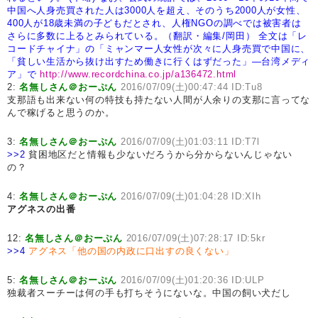
中国へ人身売買された人は3000人を超え、そのうち2000人が女性、
400人が18歳未満の子どもだとされ、人権NGOの調べでは被害者は
さらに多数に上るとみられている。（翻訳・編集/岡田）
全文は「レ
コードチャイナ」の「ミャンマー人女性が次々に人身売買で中国に、
「貧しい生活から抜け出すため働きに行くはずだった」―台湾メディ
ア」で
http://www.recordchina.co.jp/a136472.html
2:
名無しさん＠おーぷん
2016/07/09(土)00:47:44 ID:Tu8
支那語も出来ない何の特技も持たない人間が人余りの支那に言ってな
んで稼げると思うのか。
3:
名無しさん＠おーぷん
2016/07/09(土)01:03:11 ID:T7l
>>2
貧困地区だと情報も少ないだろうから分からないんじゃない
の？
4:
名無しさん＠おーぷん
2016/07/09(土)01:04:28 ID:XIh
アグネスの出番
12:
名無しさん＠おーぷん
2016/07/09(土)07:28:17 ID:5kr
>>4
アグネス「他の国の内政に口出すの良くない」
5:
名無しさん＠おーぷん
2016/07/09(土)01:20:36 ID:ULP
独裁者スーチーは何の手も打ちそうにないな。中国の飼い犬だし