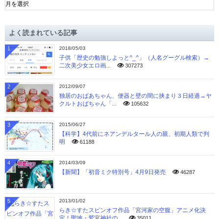
ー
カ
イ
よく読まれている記事
ブ
1
2018/05/03
子供「歴史の勉強しよっと^_^」（人名グーグル検索）→
二次美少女エロ画...
307273
2
2012/09/07
独居のおばあちゃん、便器と壁の間に挟まり３日経過→ヤ
クルトおばちゃん「...
105632
3
2015/06/27
【科学】4代前にネアンデルタール人の親、初期人類で判
明
61188
4
2014/03/09
【新聞】「初音ミク特別号」4月9日発売
46287
5
2013/01/02
らき☆すたスピンオフ作品「宮河家の空腹」アニメ化決
定！聖地・鷲宮神社の...
35011