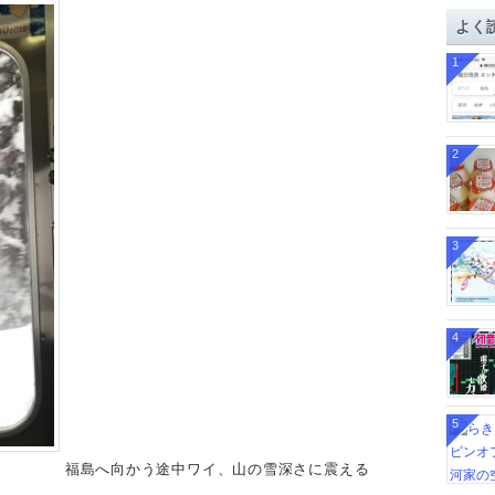
イ
よく
ブ
1
2
3
4
5
福島へ向かう途中ワイ、山の雪深さに震える