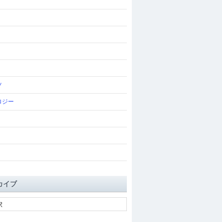
ツ
ロジー
カイブ