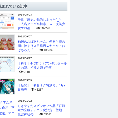
読まれている記事
2018/05/03
子供「歴史の勉強しよっと^_^」
（人名グーグル検索）→二次美少
女エロ画...
307278
2012/09/07
独居のおばあちゃん、便器と壁の
間に挟まり３日経過→ヤクルトお
ばちゃん「...
105632
2015/06/27
【科学】4代前にネアンデルタール
人の親、初期人類で判明
61188
2014/03/09
【新聞】「初音ミク特別号」4月9
日発売
46287
2013/01/02
らき☆すたスピンオフ作品「宮河
家の空腹」アニメ化決定！聖地・
鷲宮神社の...
35011