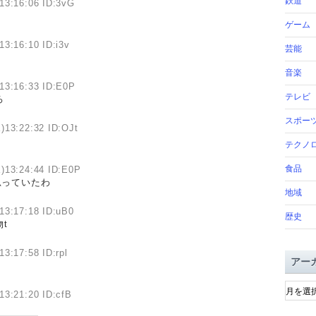
鉄道
13:16:06 ID:3vG
ゲーム
13:16:10 ID:i3v
芸能
音楽
13:16:33 ID:E0P
テレビ
ろ
スポー
)13:22:32 ID:OJt
テクノ
食品
)13:24:44 ID:E0P
思っていたわ
地域
13:17:18 ID:uB0
歴史
t
3:17:58 ID:rpl
アー
ア
13:21:20 ID:cfB
ー
カ