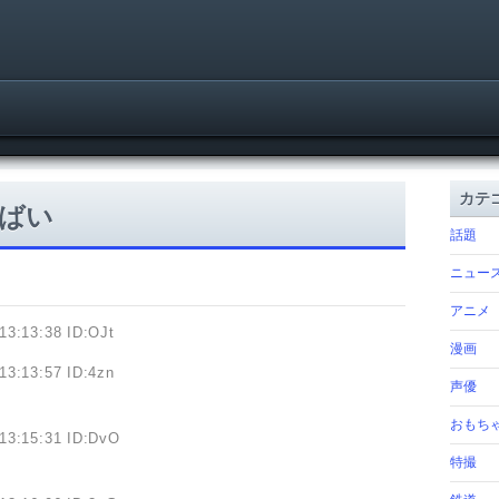
カテ
ばい
話題
ニュー
アニメ
13:13:38 ID:OJt
漫画
13:13:57 ID:4zn
声優
おもち
13:15:31 ID:DvO
特撮