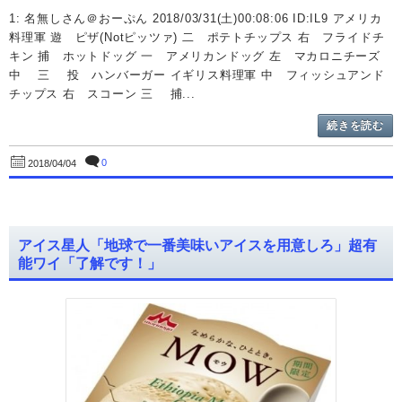
1: 名無しさん＠おーぷん 2018/03/31(土)00:08:06 ID:IL9 アメリカ
料理軍 遊 ピザ(Notピッツァ) 二 ポテトチップス 右 フライドチ
キン 捕 ホットドッグ 一 アメリカンドッグ 左 マカロニチーズ
中 三 投 ハンバーガー イギリス料理軍 中 フィッシュアンド
チップス 右 スコーン 三 捕...
続きを読む
0
2018/04/04
アイス星人「地球で一番美味いアイスを用意しろ」超有
能ワイ「了解です！」