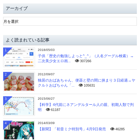
アーカイブ
ア
ー
カ
イ
よく読まれている記事
ブ
1
2018/05/03
子供「歴史の勉強しよっと^_^」（人名グーグル検索）→
二次美少女エロ画...
307266
2
2012/09/07
独居のおばあちゃん、便器と壁の間に挟まり３日経過→ヤ
クルトおばちゃん「...
105631
3
2015/06/27
【科学】4代前にネアンデルタール人の親、初期人類で判
明
61187
4
2014/03/09
【新聞】「初音ミク特別号」4月9日発売
46285